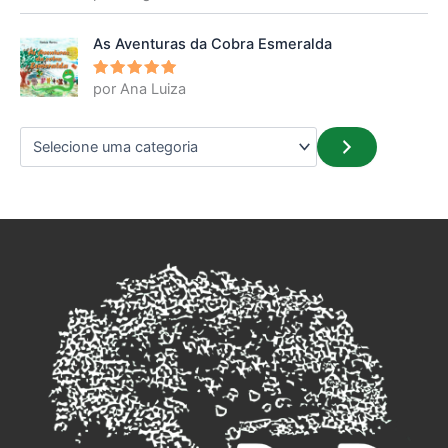
5
de 5
As Aventuras da Cobra Esmeralda
por Ana Luiza
Avaliação
5
de 5