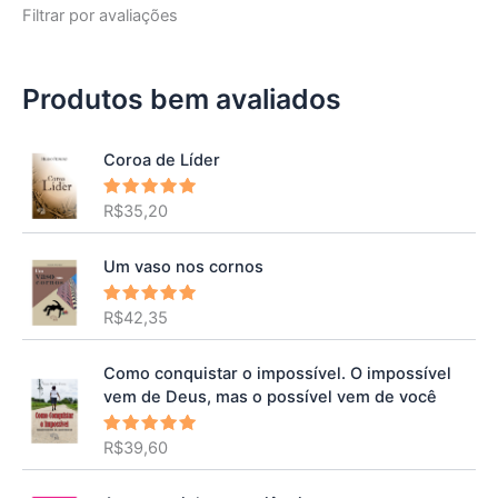
Filtrar por avaliações
Produtos bem avaliados
Coroa de Líder
R$
35,20
Avaliação
5.00
de 5
Um vaso nos cornos
R$
42,35
Avaliação
5.00
de 5
Como conquistar o impossível. O impossível
vem de Deus, mas o possível vem de você
R$
39,60
Avaliação
5.00
de 5