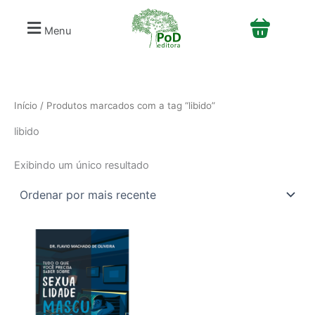
S
Ir
e
para
Menu
l
o
e
conteúdo
c
i
o
n
Início
/ Produtos marcados com a tag “libido”
e
libido
u
m
a
Exibindo um único resultado
c
a
t
e
g
o
r
i
a