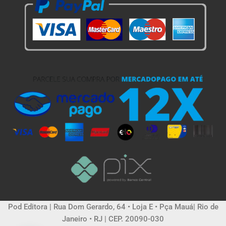
Pod Editora | Rua Dom Gerardo, 64 • Loja E • Pça Mauá| Rio de
Janeiro • RJ | CEP. 20090-030