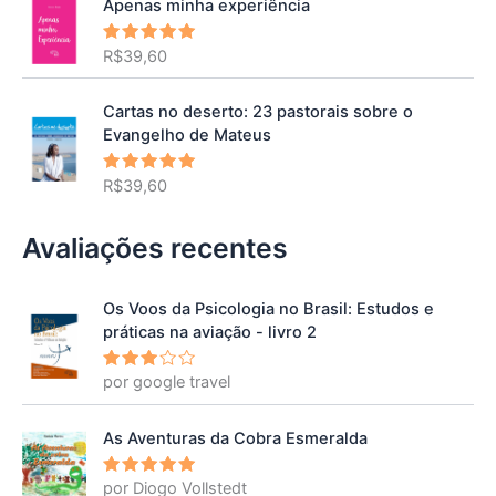
Apenas minha experiência
R$
39,60
Avaliação
5.00
de 5
Cartas no deserto: 23 pastorais sobre o
Evangelho de Mateus
R$
39,60
Avaliação
5.00
de 5
Avaliações recentes
Os Voos da Psicologia no Brasil: Estudos e
práticas na aviação - livro 2
por google travel
Avalia
ção
3
de 5
As Aventuras da Cobra Esmeralda
por Diogo Vollstedt
Avaliação