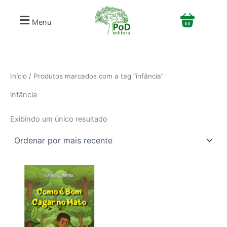
S
Ir
e
para
Menu
l
o
e
conteúdo
c
i
o
n
Início
/ Produtos marcados com a tag “infância”
e
infância
u
m
a
Exibindo um único resultado
c
a
t
e
g
o
r
i
a