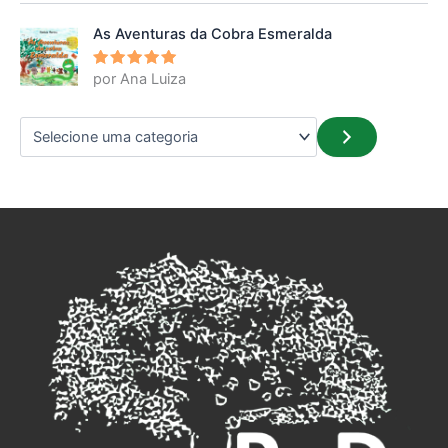
As Aventuras da Cobra Esmeralda
por Ana Luiza
Avaliação
5
de 5