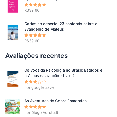
R$
39,60
Avaliação
5.00
de 5
Cartas no deserto: 23 pastorais sobre o
Evangelho de Mateus
R$
39,60
Avaliação
5.00
de 5
Avaliações recentes
Os Voos da Psicologia no Brasil: Estudos e
práticas na aviação - livro 2
por google travel
Avalia
ção
3
de 5
As Aventuras da Cobra Esmeralda
por Diogo Vollstedt
Avaliação
5
de 5