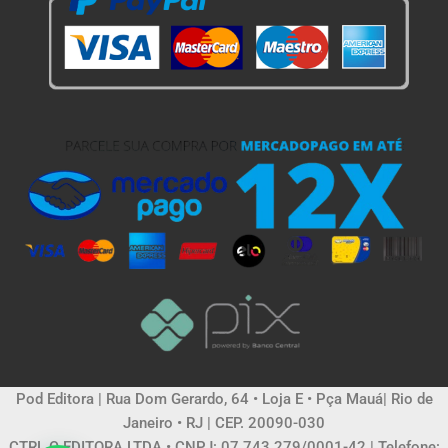
Pod Editora | Rua Dom Gerardo, 64 • Loja E • Pça Mauá| Rio de
Janeiro • RJ | CEP. 20090-030
CTRL C EDITORA LTDA • CNPJ: 07.743.279/0001-42 | Telefone: