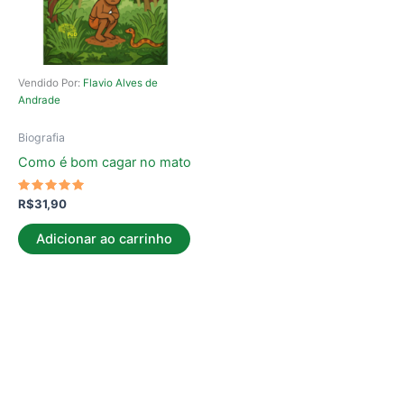
Vendido Por:
Flavio Alves de
Andrade
Biografia
Como é bom cagar no mato
Avaliação
R$
31,90
5.00
de 5
Adicionar ao carrinho