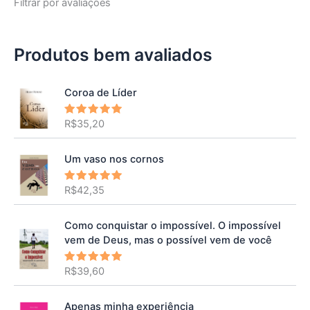
Filtrar por avaliações
Produtos bem avaliados
Coroa de Líder
R$
35,20
Avaliação
5.00
de 5
Um vaso nos cornos
R$
42,35
Avaliação
5.00
de 5
Como conquistar o impossível. O impossível
vem de Deus, mas o possível vem de você
R$
39,60
Avaliação
5.00
de 5
Apenas minha experiência