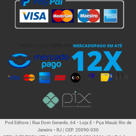
Pod Editora | Rua Dom Gerardo, 64 • Loja E • Pça Mauá| Rio de
Janeiro • RJ | CEP. 20090-030