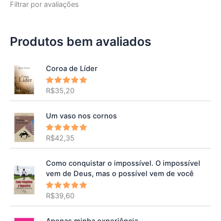
Filtrar por avaliações
Produtos bem avaliados
Coroa de Líder
R$
35,20
Avaliação
5.00
de 5
Um vaso nos cornos
R$
42,35
Avaliação
5.00
de 5
Como conquistar o impossível. O impossível
vem de Deus, mas o possível vem de você
R$
39,60
Avaliação
5.00
de 5
Apenas minha experiência