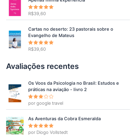
R$
39,60
Avaliação
5.00
de 5
Cartas no deserto: 23 pastorais sobre o
Evangelho de Mateus
R$
39,60
Avaliação
5.00
de 5
Avaliações recentes
Os Voos da Psicologia no Brasil: Estudos e
práticas na aviação - livro 2
por google travel
Avalia
ção
3
de 5
As Aventuras da Cobra Esmeralda
por Diogo Vollstedt
Avaliação