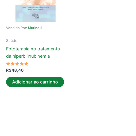
Vendido Por:
Marinelli
Saúde
Fototerapia no tratamento
da hiperbilirrubinemia
Avaliação
R$
48,40
5.00
de 5
Adicionar ao carrinho