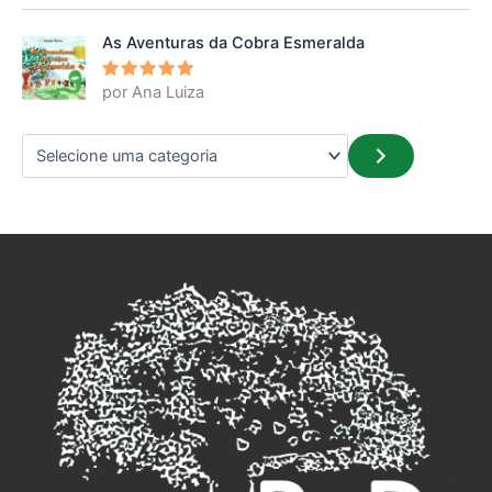
5
de 5
As Aventuras da Cobra Esmeralda
por Ana Luiza
Avaliação
5
de 5