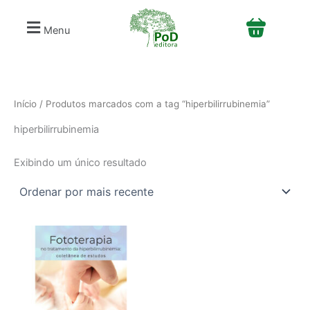
S
Ir
e
para
Menu
l
o
e
conteúdo
c
i
o
n
Início
/ Produtos marcados com a tag “hiperbilirrubinemia”
e
hiperbilirrubinemia
u
m
a
Exibindo um único resultado
c
a
t
e
g
o
r
i
a