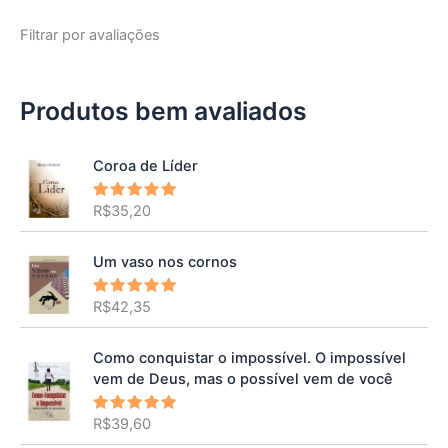
Filtrar por avaliações
Produtos bem avaliados
Coroa de Líder
R$
35,20
Avaliação
5.00
de 5
Um vaso nos cornos
R$
42,35
Avaliação
5.00
de 5
Como conquistar o impossível. O impossível
vem de Deus, mas o possível vem de você
R$
39,60
Avaliação
5.00
de 5