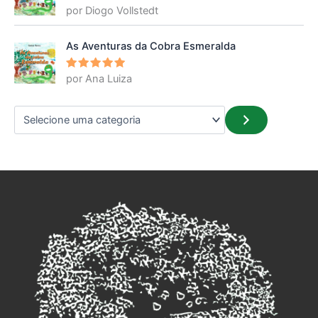
por Diogo Vollstedt
Avaliação
5
de 5
As Aventuras da Cobra Esmeralda
por Ana Luiza
Avaliação
5
de 5