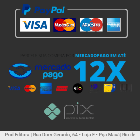
Pod Editora | Rua Dom Gerardo, 64 • Loja E • Pça Mauá| Rio de