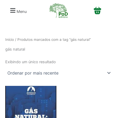
S
Ir
e
para
Menu
l
o
e
conteúdo
c
i
o
n
Início
/ Produtos marcados com a tag “gás natural”
e
gás natural
u
m
a
Exibindo um único resultado
c
a
t
e
g
o
r
i
a