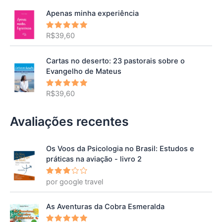
Apenas minha experiência
R$
39,60
Avaliação
5.00
de 5
Cartas no deserto: 23 pastorais sobre o
Evangelho de Mateus
R$
39,60
Avaliação
5.00
de 5
Avaliações recentes
Os Voos da Psicologia no Brasil: Estudos e
práticas na aviação - livro 2
por google travel
Avalia
ção
3
de 5
As Aventuras da Cobra Esmeralda