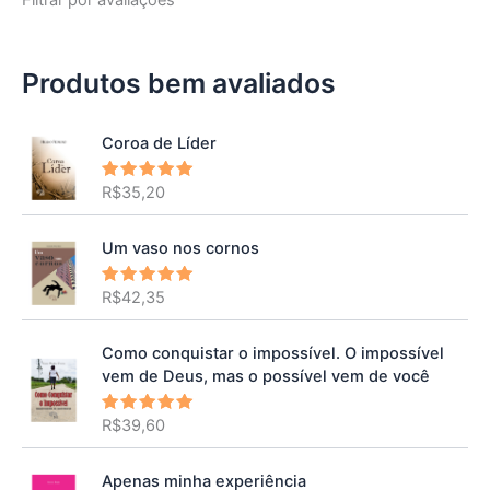
Filtrar por avaliações
Produtos bem avaliados
Coroa de Líder
R$
35,20
Avaliação
5.00
de 5
Um vaso nos cornos
R$
42,35
Avaliação
5.00
de 5
Como conquistar o impossível. O impossível
vem de Deus, mas o possível vem de você
R$
39,60
Avaliação
5.00
de 5
Apenas minha experiência