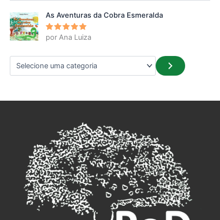
As Aventuras da Cobra Esmeralda
por Ana Luiza
Avaliação
5
de 5