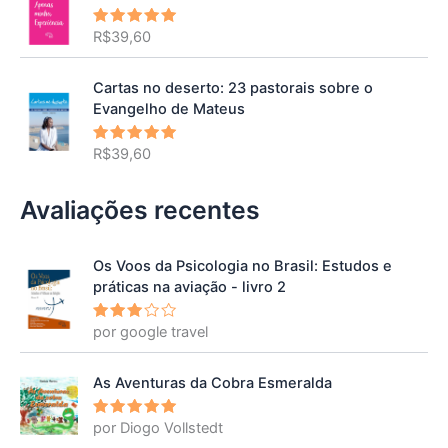
R$
39,60
Avaliação
5.00
de 5
Cartas no deserto: 23 pastorais sobre o
Evangelho de Mateus
R$
39,60
Avaliação
5.00
de 5
Avaliações recentes
Os Voos da Psicologia no Brasil: Estudos e
práticas na aviação - livro 2
por google travel
Avalia
ção
3
de 5
As Aventuras da Cobra Esmeralda
por Diogo Vollstedt
Avaliação
5
de 5