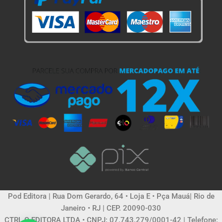
Pod Editora | Rua Dom Gerardo, 64 • Loja E • Pça Mauá| Rio de
Janeiro • RJ | CEP. 20090-030
CTRL C EDITORA LTDA • CNPJ: 07.743.279/0001-42 | Telefone: