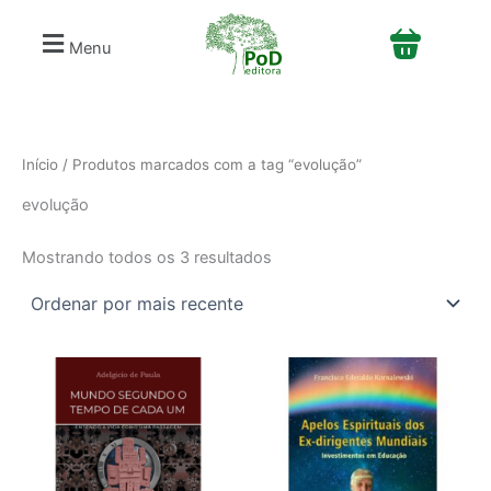
Classificado
S
Ir
por
e
mais
para
Menu
recente
l
o
e
conteúdo
c
i
o
n
Início
/ Produtos marcados com a tag “evolução”
e
evolução
u
m
a
Mostrando todos os 3 resultados
c
a
t
e
g
o
r
i
a