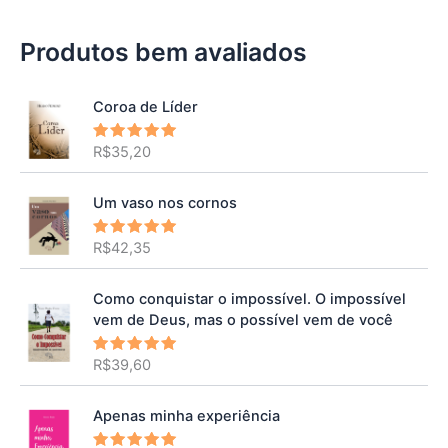
Produtos bem avaliados
Coroa de Líder
R$
35,20
Avaliação
5.00
de 5
Um vaso nos cornos
R$
42,35
Avaliação
5.00
de 5
Como conquistar o impossível. O impossível
vem de Deus, mas o possível vem de você
R$
39,60
Avaliação
5.00
de 5
Apenas minha experiência