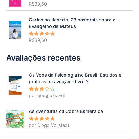
R$
39,60
Avaliação
5.00
de 5
Cartas no deserto: 23 pastorais sobre o
Evangelho de Mateus
R$
39,60
Avaliação
5.00
de 5
Avaliações recentes
Os Voos da Psicologia no Brasil: Estudos e
práticas na aviação - livro 2
por google travel
Avalia
ção
3
de 5
As Aventuras da Cobra Esmeralda
por Diogo Vollstedt
Avaliação
5
de 5