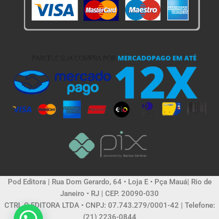
Pod Editora | Rua Dom Gerardo, 64 • Loja E • Pça Mauá| Rio de
Janeiro • RJ | CEP. 20090-030
CTRL C EDITORA LTDA • CNPJ: 07.743.279/0001-42 | Telefone:
(21) 2236-0844