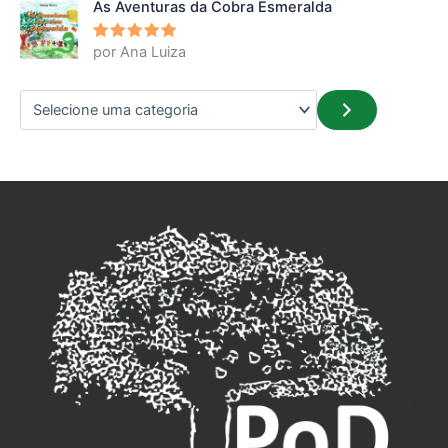
As Aventuras da Cobra Esmeralda
por Ana Luiza
Avaliação
5
de 5