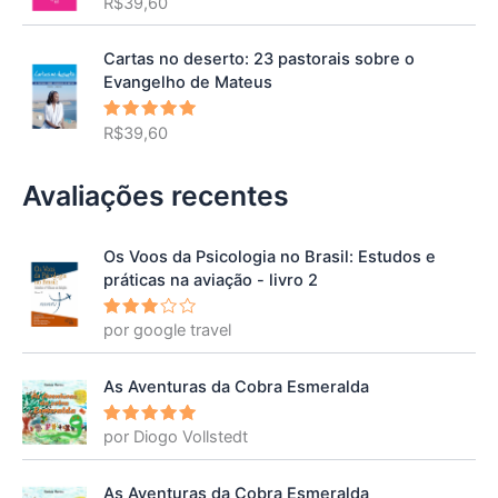
R$
39,60
Avaliação
5.00
de 5
Cartas no deserto: 23 pastorais sobre o
Evangelho de Mateus
R$
39,60
Avaliação
5.00
de 5
Avaliações recentes
Os Voos da Psicologia no Brasil: Estudos e
práticas na aviação - livro 2
por google travel
Avalia
ção
3
de 5
As Aventuras da Cobra Esmeralda
por Diogo Vollstedt
Avaliação
5
de 5
As Aventuras da Cobra Esmeralda