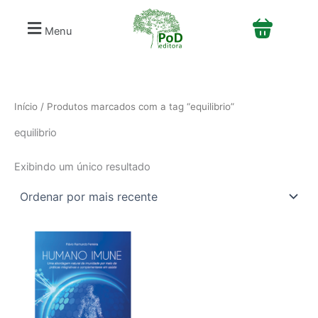
S
Ir
e
para
Menu
l
o
e
conteúdo
c
i
o
n
Início
/ Produtos marcados com a tag “equilibrio”
e
equilibrio
u
m
a
Exibindo um único resultado
c
a
t
e
g
o
r
i
a