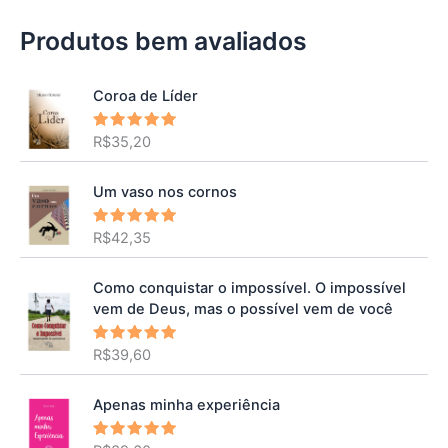
Produtos bem avaliados
Coroa de Líder
R$
35,20
Avaliação
5.00
de 5
Um vaso nos cornos
R$
42,35
Avaliação
5.00
de 5
Como conquistar o impossível. O impossível
vem de Deus, mas o possível vem de você
R$
39,60
Avaliação
5.00
de 5
Apenas minha experiência