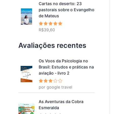
Cartas no deserto: 23
pastorais sobre o Evangelho
de Mateus
R$
39,60
Avaliação
5.00
de 5
Avaliações recentes
Os Voos da Psicologia no
Brasil: Estudos e práticas na
aviação - livro 2
por google travel
Avalia
ção
3
de 5
As Aventuras da Cobra
Esmeralda