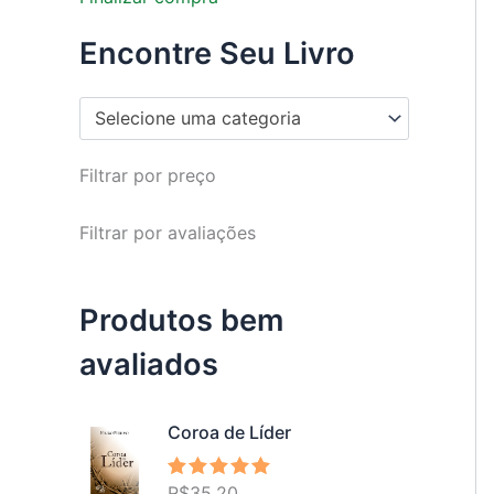
Encontre Seu Livro
Selecione uma categoria
Filtrar por preço
Filtrar por avaliações
Produtos bem
avaliados
Coroa de Líder
R$
35,20
Avaliação