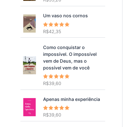
5.00
de 5
Um vaso nos cornos
R$
42,35
Avaliação
5.00
de 5
Como conquistar o
impossível. O impossível
vem de Deus, mas o
possível vem de você
R$
39,60
Avaliação
5.00
de 5
Apenas minha experiência
R$
39,60
Avaliação
5.00
de 5