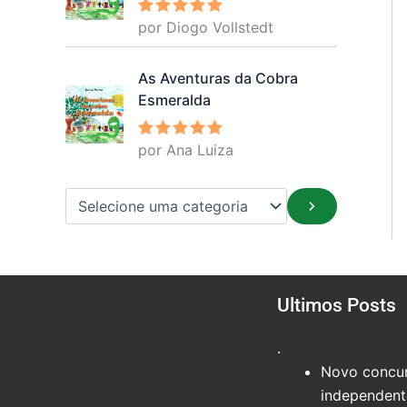
por Diogo Vollstedt
Avaliação
5
de 5
As Aventuras da Cobra
Esmeralda
por Ana Luiza
Avaliação
5
de 5
Ultimos Posts
.
Novo concur
independente