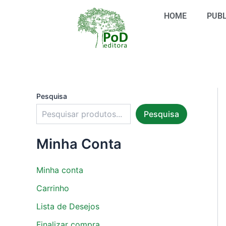
S
Ir
e
HOME
PUBL
para
l
o
e
conteúdo
c
i
o
n
e
u
Pesquisa
m
Pesquisa
a
c
a
Minha Conta
t
e
g
Minha conta
o
r
Carrinho
i
Lista de Desejos
a
Finalizar compra