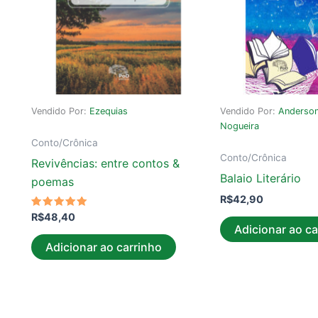
Vendido Por:
Ezequias
Vendido Por:
Anderson
Nogueira
Conto/Crônica
Conto/Crônica
Revivências: entre contos &
Balaio Literário
poemas
R$
42,90
Avaliação
R$
48,40
4.91
Adicionar ao ca
de 5
Adicionar ao carrinho