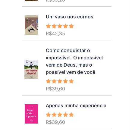
5.00
de 5
Um vaso nos cornos
R$
42,35
Avaliação
5.00
de 5
Como conquistar o
impossível. O impossível
vem de Deus, mas o
possível vem de você
R$
39,60
Avaliação
5.00
de 5
Apenas minha experiência
R$
39,60
Avaliação
5.00
de 5