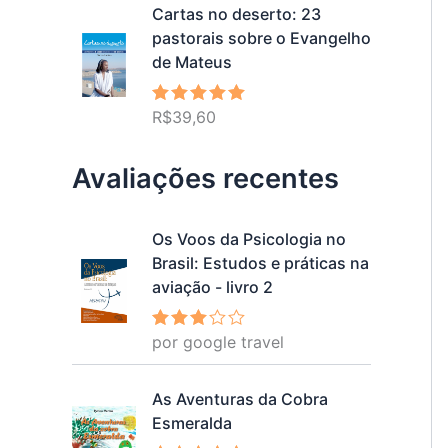
Cartas no deserto: 23
pastorais sobre o Evangelho
de Mateus
R$
39,60
Avaliação
5.00
de 5
Avaliações recentes
Os Voos da Psicologia no
Brasil: Estudos e práticas na
aviação - livro 2
por google travel
Avalia
ção
3
de 5
As Aventuras da Cobra
Esmeralda