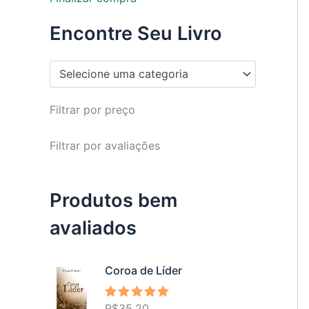
Encontre Seu Livro
Selecione uma categoria
Filtrar por preço
Filtrar por avaliações
Produtos bem
avaliados
Coroa de Líder
R$
35,20
Avaliação