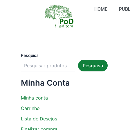
S
Ir
e
HOME
PUBL
para
l
o
e
conteúdo
c
i
o
n
e
u
Pesquisa
m
Pesquisa
a
c
a
Minha Conta
t
e
g
Minha conta
o
r
Carrinho
i
Lista de Desejos
a
Finalizar compra