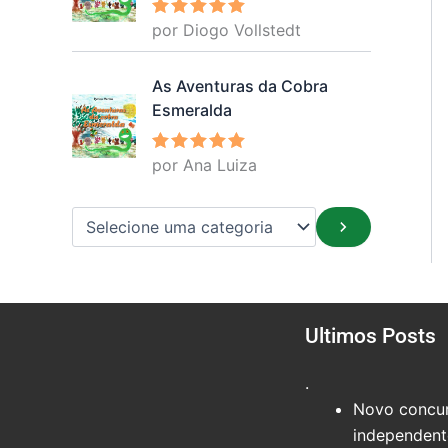
por Diogo Vollstedt
Avaliação
5
de 5
As Aventuras da Cobra
Esmeralda
por Ana Luiza
Avaliação
5
de 5
Ultimos Posts
.
Novo concur
independente