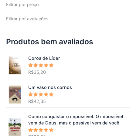
Filtrar por preço
Filtrar por avaliações
Produtos bem avaliados
Coroa de Líder
R$
35,20
Avaliação
5.00
de 5
Um vaso nos cornos
R$
42,35
Avaliação
5.00
de 5
Como conquistar o impossível. O impossível
vem de Deus, mas o possível vem de você