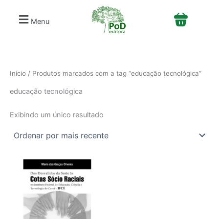
S
Ir
e
para
Menu
l
o
e
conteúdo
c
i
o
n
Início
/ Produtos marcados com a tag “educação tecnológica”
e
educação tecnológica
u
m
a
Exibindo um único resultado
c
a
t
e
g
o
r
i
a