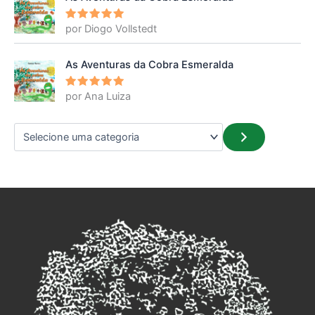
por Diogo Vollstedt
Avaliação
5
de 5
As Aventuras da Cobra Esmeralda
por Ana Luiza
Avaliação
5
de 5