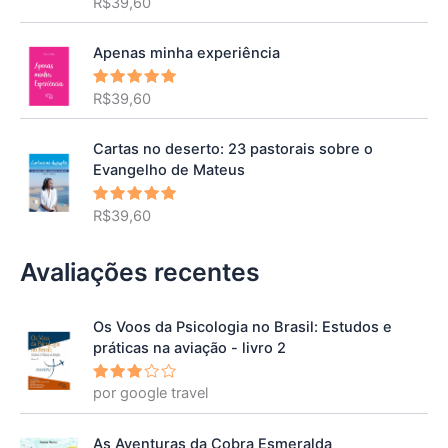
R$
39,60
Avaliação
5.00
de 5
Apenas minha experiência
R$
39,60
Avaliação
5.00
de 5
Cartas no deserto: 23 pastorais sobre o
Evangelho de Mateus
R$
39,60
Avaliação
5.00
de 5
Avaliações recentes
Os Voos da Psicologia no Brasil: Estudos e
práticas na aviação - livro 2
por google travel
Avalia
ção
3
de 5
As Aventuras da Cobra Esmeralda