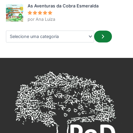
As Aventuras da Cobra Esmeralda
por Ana Luiza
Avaliação
5
de 5