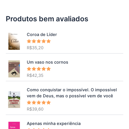
Produtos bem avaliados
Coroa de Líder
R$
35,20
Avaliação
5.00
de 5
Um vaso nos cornos
R$
42,35
Avaliação
5.00
de 5
Como conquistar o impossível. O impossível
vem de Deus, mas o possível vem de você
R$
39,60
Avaliação
5.00
de 5
Apenas minha experiência