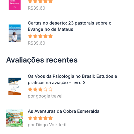
R$
39,60
Avaliação
5.00
de 5
Cartas no deserto: 23 pastorais sobre o
Evangelho de Mateus
R$
39,60
Avaliação
5.00
de 5
Avaliações recentes
Os Voos da Psicologia no Brasil: Estudos e
práticas na aviação - livro 2
por google travel
Avalia
ção
3
de 5
As Aventuras da Cobra Esmeralda
por Diogo Vollstedt
Avaliação
5
de 5