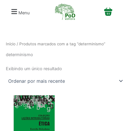
S
Ir
e
para
Menu
l
o
e
conteúdo
c
i
o
n
Início
/ Produtos marcados com a tag “determinismo”
e
determinismo
u
m
a
Exibindo um único resultado
c
a
t
e
g
o
r
i
a