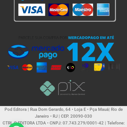
Pod Editora | Rua Dom Gerardo, 64 • Loja E • Pça Mauá| Rio de
Janeiro • RJ | CEP. 20090-030
CTRL C EDITORA LTDA • CNPJ: 07.743.279/0001-42 | Telefone: