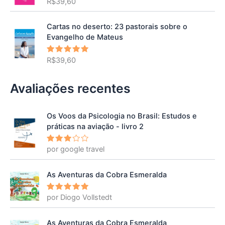
R$
39,60
Avaliação
5.00
de 5
Cartas no deserto: 23 pastorais sobre o
Evangelho de Mateus
R$
39,60
Avaliação
5.00
de 5
Avaliações recentes
Os Voos da Psicologia no Brasil: Estudos e
práticas na aviação - livro 2
por google travel
Avalia
ção
3
de 5
As Aventuras da Cobra Esmeralda
por Diogo Vollstedt
Avaliação
5
de 5
As Aventuras da Cobra Esmeralda