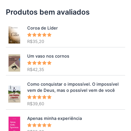
Produtos bem avaliados
Coroa de Líder
R$
35,20
Avaliação
5.00
de 5
Um vaso nos cornos
R$
42,35
Avaliação
5.00
de 5
Como conquistar o impossível. O impossível
vem de Deus, mas o possível vem de você
R$
39,60
Avaliação
5.00
de 5
Apenas minha experiência