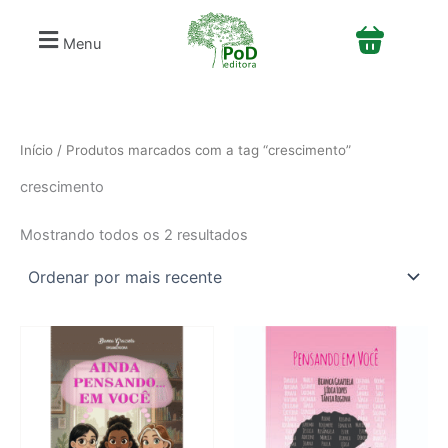
Classificado
S
Ir
por
e
mais
para
Menu
recente
l
o
e
conteúdo
c
i
o
n
Início
/ Produtos marcados com a tag “crescimento”
e
crescimento
u
m
a
Mostrando todos os 2 resultados
c
a
t
e
g
o
r
i
a