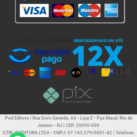
Pod Editora | Rua Dom Gerardo, 64 • Loja E • Pça Mauá| Rio de
Janeiro • RJ | CEP. 20090-030
CTRL C EDITORA LTDA • CNPJ: 07.743.279/0001-42 | Telefone: