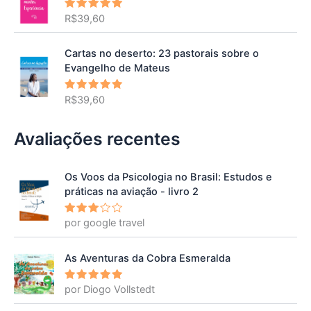
R$
39,60
Avaliação
5.00
de 5
Cartas no deserto: 23 pastorais sobre o
Evangelho de Mateus
R$
39,60
Avaliação
5.00
de 5
Avaliações recentes
Os Voos da Psicologia no Brasil: Estudos e
práticas na aviação - livro 2
por google travel
Avalia
ção
3
de 5
As Aventuras da Cobra Esmeralda
por Diogo Vollstedt
Avaliação
5
de 5