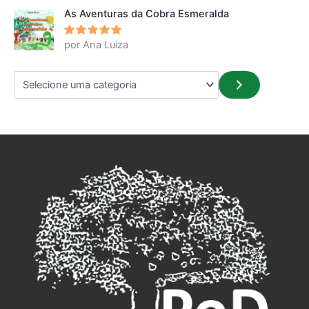
As Aventuras da Cobra Esmeralda
por Ana Luiza
Avaliação
5
de 5