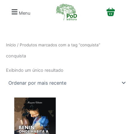
S
Ir
e
para
Menu
l
o
e
conteúdo
c
i
o
n
Início
/ Produtos marcados com a tag “conquista”
e
conquista
u
m
a
Exibindo um único resultado
c
a
t
e
g
o
r
i
a