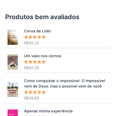
Produtos bem avaliados
Coroa de Líder
R$
35,20
Avaliação
5.00
de 5
Um vaso nos cornos
R$
42,35
Avaliação
5.00
de 5
Como conquistar o impossível. O impossível
vem de Deus, mas o possível vem de você
R$
39,60
Avaliação
5.00
de 5
Apenas minha experiência