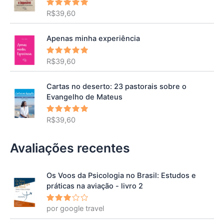
R$
39,60
Avaliação
5.00
de 5
Apenas minha experiência
R$
39,60
Avaliação
5.00
de 5
Cartas no deserto: 23 pastorais sobre o
Evangelho de Mateus
R$
39,60
Avaliação
5.00
de 5
Avaliações recentes
Os Voos da Psicologia no Brasil: Estudos e
práticas na aviação - livro 2
por google travel
Avalia
ção
3
de 5