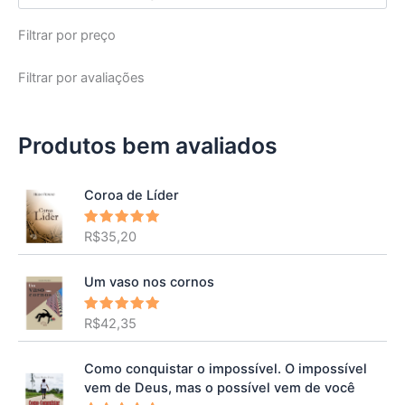
Filtrar por preço
Filtrar por avaliações
Produtos bem avaliados
Coroa de Líder
R$
35,20
Avaliação
5.00
de 5
Um vaso nos cornos
R$
42,35
Avaliação
5.00
de 5
Como conquistar o impossível. O impossível
vem de Deus, mas o possível vem de você