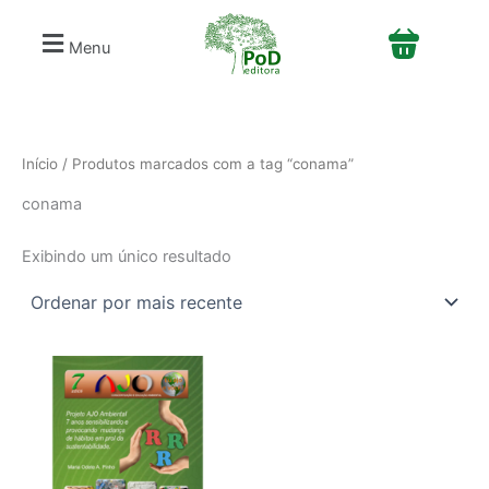
S
Ir
e
para
Menu
l
o
e
conteúdo
c
i
o
n
Início
/ Produtos marcados com a tag “conama”
e
conama
u
m
a
Exibindo um único resultado
c
a
t
e
g
o
r
i
a