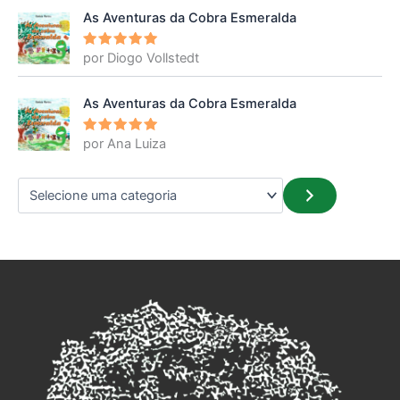
As Aventuras da Cobra Esmeralda
por Diogo Vollstedt
Avaliação
5
de 5
As Aventuras da Cobra Esmeralda
por Ana Luiza
Avaliação
5
de 5