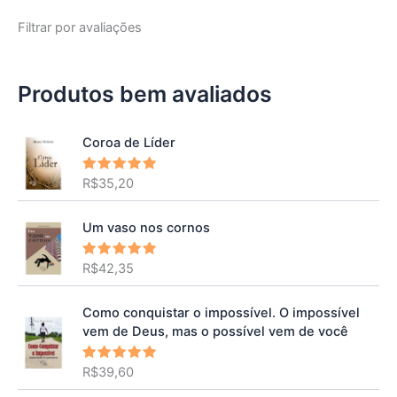
Filtrar por avaliações
Produtos bem avaliados
Coroa de Líder
R$
35,20
Avaliação
5.00
de 5
Um vaso nos cornos
R$
42,35
Avaliação
5.00
de 5
Como conquistar o impossível. O impossível
vem de Deus, mas o possível vem de você
R$
39,60
Avaliação
5.00
de 5