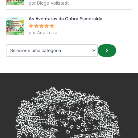
por Diogo Vollstedt
Avaliação
5
de 5
As Aventuras da Cobra Esmeralda
por Ana Luiza
Avaliação
5
de 5