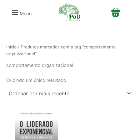
S
Ir
e
para
Menu
l
o
e
conteúdo
c
i
o
n
Início
/ Produtos marcados com a tag “comportamento
e
organizacional”
u
comportamento organizacional
m
a
c
Exibindo um único resultado
a
t
e
g
o
r
i
a