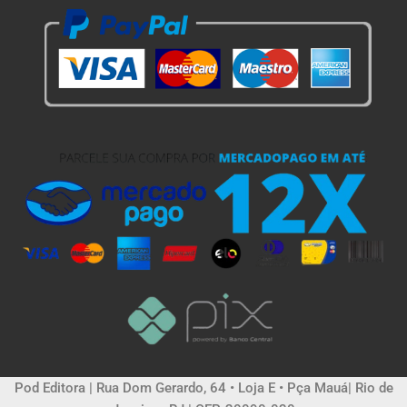
Pod Editora | Rua Dom Gerardo, 64 • Loja E • Pça Mauá| Rio de