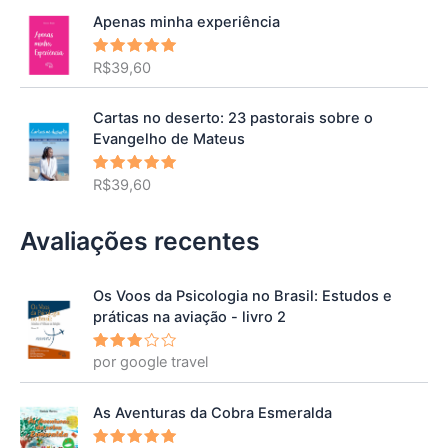
Apenas minha experiência
R$
39,60
Avaliação
5.00
de 5
Cartas no deserto: 23 pastorais sobre o
Evangelho de Mateus
R$
39,60
Avaliação
5.00
de 5
Avaliações recentes
Os Voos da Psicologia no Brasil: Estudos e
práticas na aviação - livro 2
por google travel
Avalia
ção
3
de 5
As Aventuras da Cobra Esmeralda