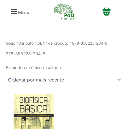
S
Ir
e
para
Menu
l
o
e
conteúdo
c
i
o
n
Início
/ Atributo "ISBN" de produto / 978-858225-204-8
e
978-858225-204-8
u
m
a
Exibindo um único resultado
c
a
t
e
g
o
r
i
a