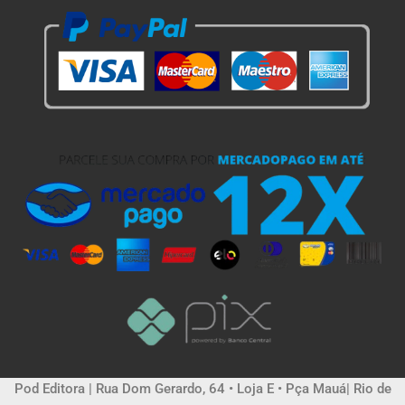
Pod Editora | Rua Dom Gerardo, 64 • Loja E • Pça Mauá| Rio de