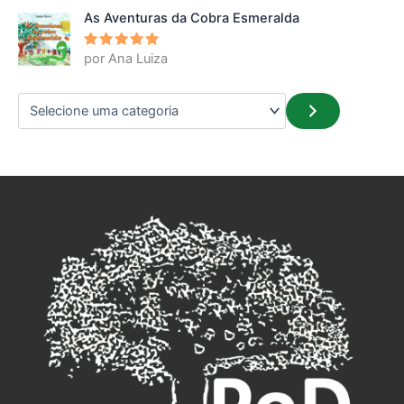
As Aventuras da Cobra Esmeralda
por Ana Luiza
Avaliação
5
de 5