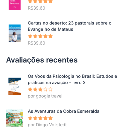
R$
39,60
Avaliação
5.00
de 5
Cartas no deserto: 23 pastorais sobre o
Evangelho de Mateus
R$
39,60
Avaliação
5.00
de 5
Avaliações recentes
Os Voos da Psicologia no Brasil: Estudos e
práticas na aviação - livro 2
por google travel
Avalia
ção
3
de 5
As Aventuras da Cobra Esmeralda
por Diogo Vollstedt
Avaliação
5
de 5