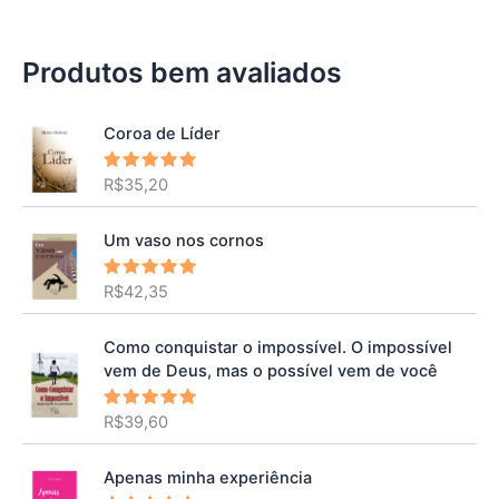
Produtos bem avaliados
Coroa de Líder
R$
35,20
Avaliação
5.00
de 5
Um vaso nos cornos
R$
42,35
Avaliação
5.00
de 5
Como conquistar o impossível. O impossível
vem de Deus, mas o possível vem de você
R$
39,60
Avaliação
5.00
de 5
Apenas minha experiência