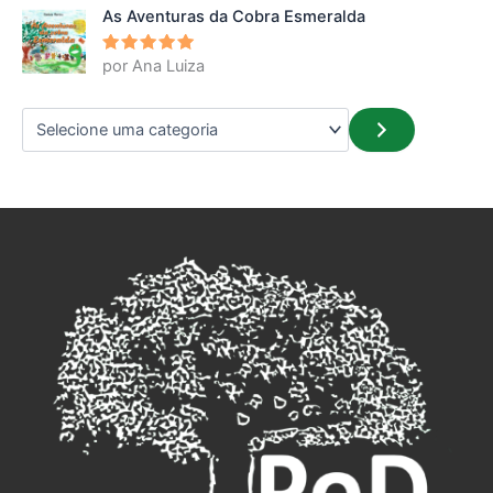
As Aventuras da Cobra Esmeralda
por Ana Luiza
Avaliação
5
de 5