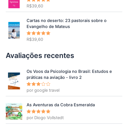
R$
39,60
Avaliação
5.00
de 5
Cartas no deserto: 23 pastorais sobre o
Evangelho de Mateus
R$
39,60
Avaliação
5.00
de 5
Avaliações recentes
Os Voos da Psicologia no Brasil: Estudos e
práticas na aviação - livro 2
por google travel
Avalia
ção
3
de 5
As Aventuras da Cobra Esmeralda
por Diogo Vollstedt
Avaliação
5
de 5