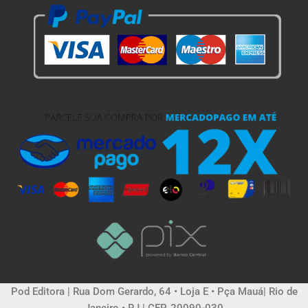
Pod Editora | Rua Dom Gerardo, 64 • Loja E • Pça Mauá| Rio de