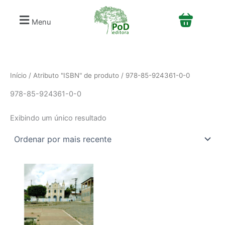
S
Ir
e
para
Menu
l
o
e
conteúdo
c
i
o
n
Início
/ Atributo "ISBN" de produto / 978-85-924361-0-0
e
978-85-924361-0-0
u
m
a
Exibindo um único resultado
c
a
t
e
g
o
r
i
a