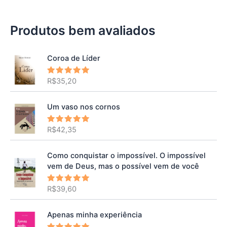
Produtos bem avaliados
Coroa de Líder
R$
35,20
Avaliação
5.00
de 5
Um vaso nos cornos
R$
42,35
Avaliação
5.00
de 5
Como conquistar o impossível. O impossível
vem de Deus, mas o possível vem de você
R$
39,60
Avaliação
5.00
de 5
Apenas minha experiência