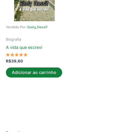
Vendido Por:
Suely_Nassif
Biografia
A vida que escrevi
Avaliação
R$
39,60
5.00
de 5
Adicionar ao carrinho