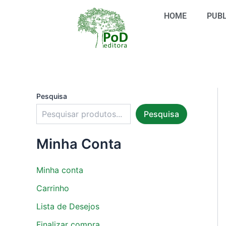
S
Ir
e
HOME
PUBL
para
l
o
e
conteúdo
c
i
o
n
e
u
Pesquisa
m
Pesquisa
a
c
a
Minha Conta
t
e
g
Minha conta
o
r
Carrinho
i
Lista de Desejos
a
Finalizar compra