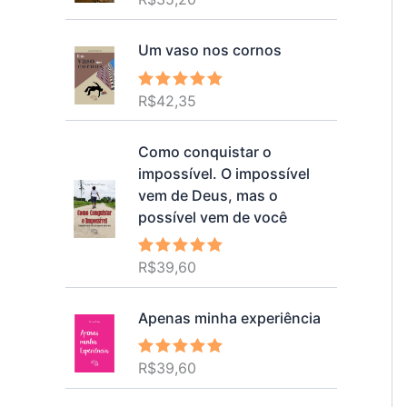
5.00
de 5
Um vaso nos cornos
R$
42,35
Avaliação
5.00
de 5
Como conquistar o
impossível. O impossível
vem de Deus, mas o
possível vem de você
R$
39,60
Avaliação
5.00
de 5
Apenas minha experiência
R$
39,60
Avaliação
5.00
de 5