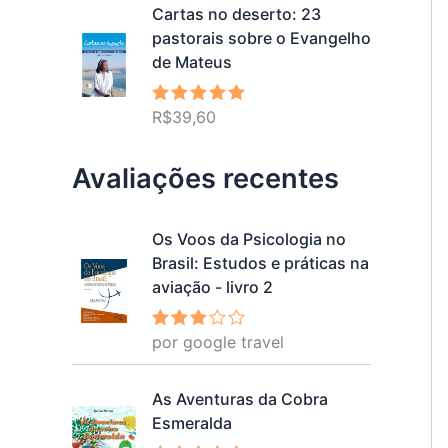
Cartas no deserto: 23
pastorais sobre o Evangelho
de Mateus
R$
39,60
Avaliação
5.00
de 5
Avaliações recentes
Os Voos da Psicologia no
Brasil: Estudos e práticas na
aviação - livro 2
por google travel
Avalia
ção
3
de 5
As Aventuras da Cobra
Esmeralda