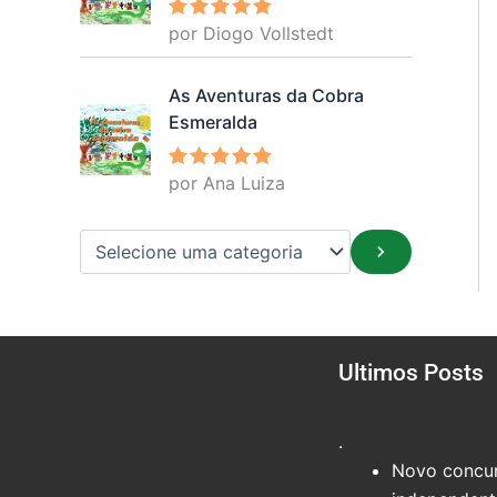
por Diogo Vollstedt
Avaliação
5
de 5
As Aventuras da Cobra
Esmeralda
por Ana Luiza
Avaliação
5
de 5
Ultimos Posts
.
Novo concur