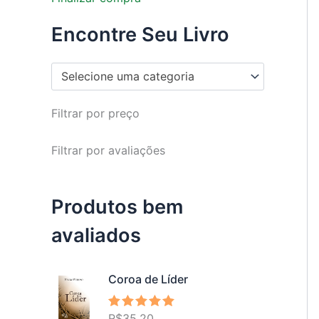
Encontre Seu Livro
Selecione uma categoria
Filtrar por preço
Filtrar por avaliações
Produtos bem
avaliados
Coroa de Líder
R$
35,20
Avaliação