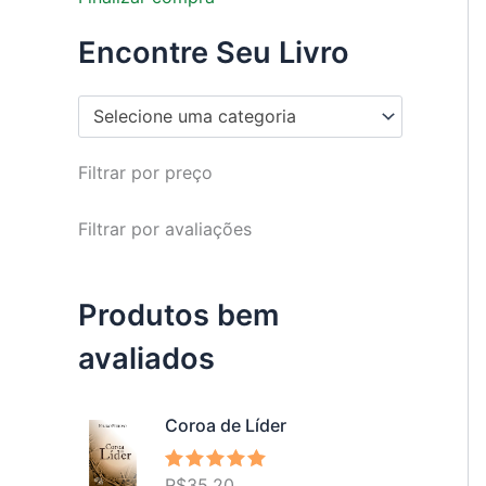
Encontre Seu Livro
Selecione uma categoria
Filtrar por preço
Filtrar por avaliações
Produtos bem
avaliados
Coroa de Líder
R$
35,20
Avaliação