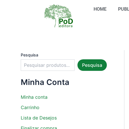
S
Ir
e
HOME
PUBL
para
l
o
e
conteúdo
c
i
o
n
e
u
Pesquisa
m
Pesquisa
a
c
a
Minha Conta
t
e
g
Minha conta
o
r
Carrinho
i
Lista de Desejos
a
Finalizar compra