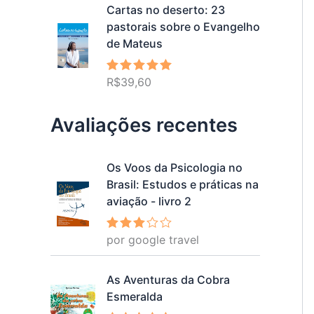
Cartas no deserto: 23
pastorais sobre o Evangelho
de Mateus
R$
39,60
Avaliação
5.00
de 5
Avaliações recentes
Os Voos da Psicologia no
Brasil: Estudos e práticas na
aviação - livro 2
por google travel
Avalia
ção
3
de 5
As Aventuras da Cobra
Esmeralda