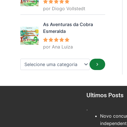
por Diogo Vollstedt
Avaliação
5
de 5
As Aventuras da Cobra
Esmeralda
por Ana Luiza
Avaliação
5
de 5
Ultimos Posts
.
Novo concur
independente