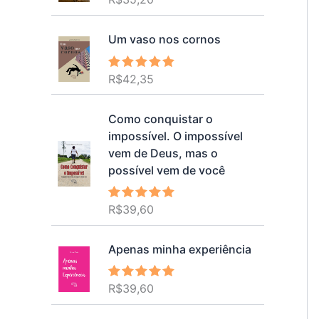
5.00
de 5
Um vaso nos cornos
R$
42,35
Avaliação
5.00
de 5
Como conquistar o
impossível. O impossível
vem de Deus, mas o
possível vem de você
R$
39,60
Avaliação
5.00
de 5
Apenas minha experiência
R$
39,60
Avaliação
5.00
de 5