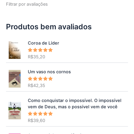
Filtrar por avaliações
Produtos bem avaliados
Coroa de Líder
R$
35,20
Avaliação
5.00
de 5
Um vaso nos cornos
R$
42,35
Avaliação
5.00
de 5
Como conquistar o impossível. O impossível
vem de Deus, mas o possível vem de você
R$
39,60
Avaliação
5.00
de 5