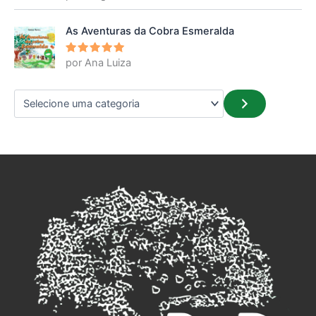
5
de 5
As Aventuras da Cobra Esmeralda
por Ana Luiza
Avaliação
5
de 5