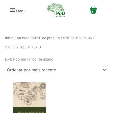
S
Ir
e
para
Menu
l
o
e
conteúdo
c
i
o
n
Início
/ Atributo "ISBN" de produto / 978-85-62331-06-0
e
978-85-62331-06-0
u
m
a
Exibindo um único resultado
c
a
t
e
g
o
r
i
a