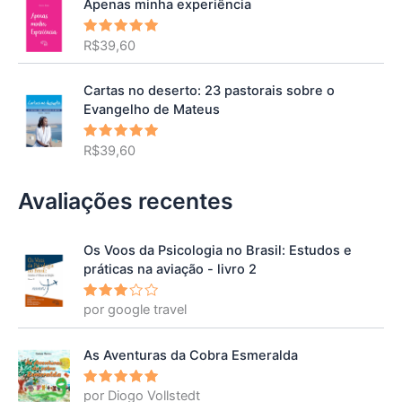
Apenas minha experiência
R$
39,60
Avaliação
5.00
de 5
Cartas no deserto: 23 pastorais sobre o
Evangelho de Mateus
R$
39,60
Avaliação
5.00
de 5
Avaliações recentes
Os Voos da Psicologia no Brasil: Estudos e
práticas na aviação - livro 2
por google travel
Avalia
ção
3
de 5
As Aventuras da Cobra Esmeralda
por Diogo Vollstedt
Avaliação