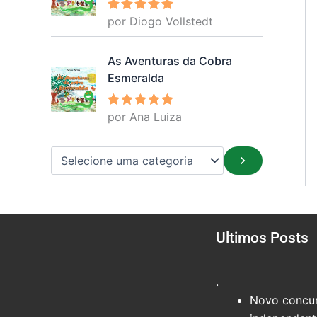
por Diogo Vollstedt
Avaliação
5
de 5
As Aventuras da Cobra
Esmeralda
por Ana Luiza
Avaliação
5
de 5
Ultimos Posts
.
Novo concur