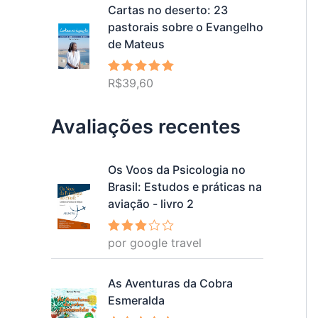
Cartas no deserto: 23
pastorais sobre o Evangelho
de Mateus
R$
39,60
Avaliação
5.00
de 5
Avaliações recentes
Os Voos da Psicologia no
Brasil: Estudos e práticas na
aviação - livro 2
por google travel
Avalia
ção
3
de 5
As Aventuras da Cobra
Esmeralda