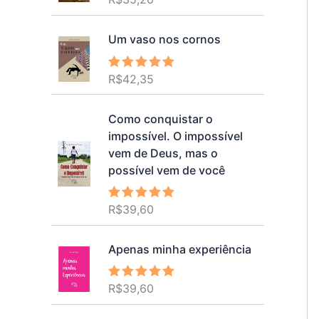
5.00
de 5
Um vaso nos cornos
R$
42,35
Avaliação
5.00
de 5
Como conquistar o
impossível. O impossível
vem de Deus, mas o
possível vem de você
R$
39,60
Avaliação
5.00
de 5
Apenas minha experiência
R$
39,60
Avaliação
5.00
de 5