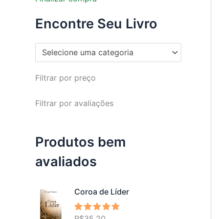
Encontre Seu Livro
Selecione uma categoria
Filtrar por preço
Filtrar por avaliações
Produtos bem
avaliados
Coroa de Líder
R$
35,20
Avaliação