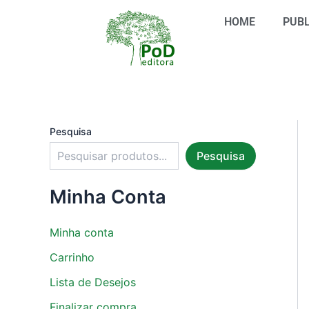
S
Ir
e
HOME
PUBL
para
l
o
e
conteúdo
c
i
o
n
e
u
Pesquisa
m
Pesquisa
a
c
a
Minha Conta
t
e
g
Minha conta
o
r
Carrinho
i
Lista de Desejos
a
Finalizar compra