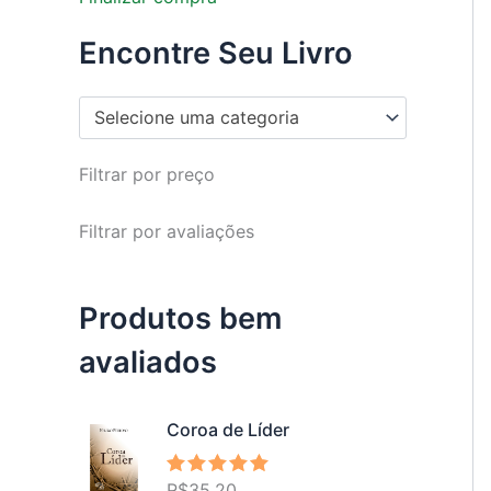
Encontre Seu Livro
Selecione uma categoria
Filtrar por preço
Filtrar por avaliações
Produtos bem
avaliados
Coroa de Líder
R$
35,20
Avaliação