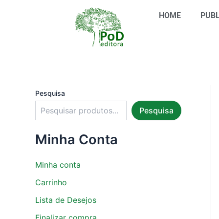
S
Ir
e
HOME
PUBL
para
l
o
e
conteúdo
c
i
o
n
e
u
Pesquisa
m
Pesquisa
a
c
a
Minha Conta
t
e
g
Minha conta
o
r
Carrinho
i
Lista de Desejos
a
Finalizar compra