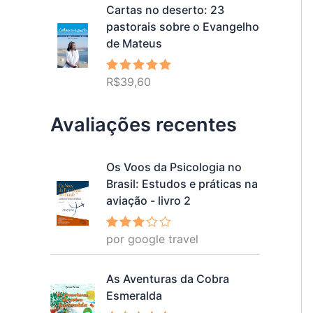
Cartas no deserto: 23
pastorais sobre o Evangelho
de Mateus
R$
39,60
Avaliação
5.00
de 5
Avaliações recentes
Os Voos da Psicologia no
Brasil: Estudos e práticas na
aviação - livro 2
por google travel
Avalia
ção
3
de 5
As Aventuras da Cobra
Esmeralda