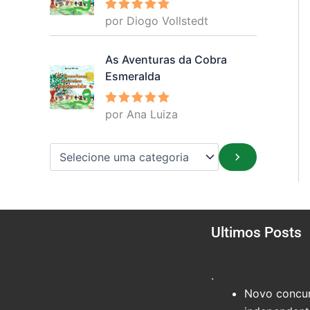
por Diogo Vollstedt
Avaliação
5
de 5
As Aventuras da Cobra
Esmeralda
por Ana Luiza
Avaliação
5
de 5
Ultimos Posts
.
Novo concur