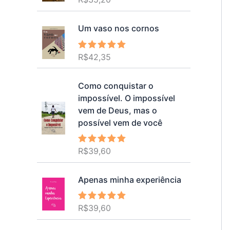
5.00
de 5
Um vaso nos cornos
R$
42,35
Avaliação
5.00
de 5
Como conquistar o
impossível. O impossível
vem de Deus, mas o
possível vem de você
R$
39,60
Avaliação
5.00
de 5
Apenas minha experiência
R$
39,60
Avaliação
5.00
de 5