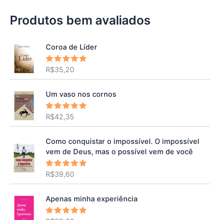
Produtos bem avaliados
Coroa de Líder
R$
35,20
Avaliação
5.00
de 5
Um vaso nos cornos
R$
42,35
Avaliação
5.00
de 5
Como conquistar o impossível. O impossível
vem de Deus, mas o possível vem de você
R$
39,60
Avaliação
5.00
de 5
Apenas minha experiência