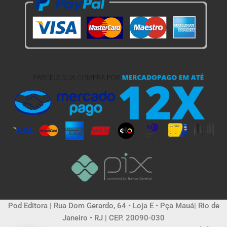
Pod Editora | Rua Dom Gerardo, 64 • Loja E • Pça Mauá| Rio de
Janeiro • RJ | CEP. 20090-030