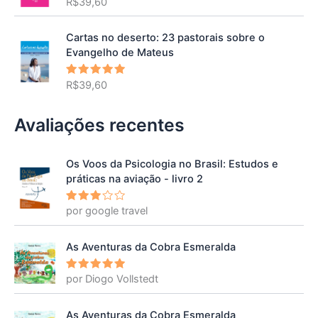
R$
39,60
Avaliação
5.00
de 5
Cartas no deserto: 23 pastorais sobre o
Evangelho de Mateus
R$
39,60
Avaliação
5.00
de 5
Avaliações recentes
Os Voos da Psicologia no Brasil: Estudos e
práticas na aviação - livro 2
por google travel
Avalia
ção
3
de 5
As Aventuras da Cobra Esmeralda
por Diogo Vollstedt
Avaliação
5
de 5
As Aventuras da Cobra Esmeralda