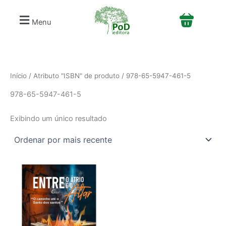
S
Ir
e
para
Menu
l
o
e
conteúdo
c
i
o
n
Início
/ Atributo "ISBN" de produto / 978-65-5947-461-5
e
978-65-5947-461-5
u
m
a
Exibindo um único resultado
c
a
t
e
g
o
r
i
a