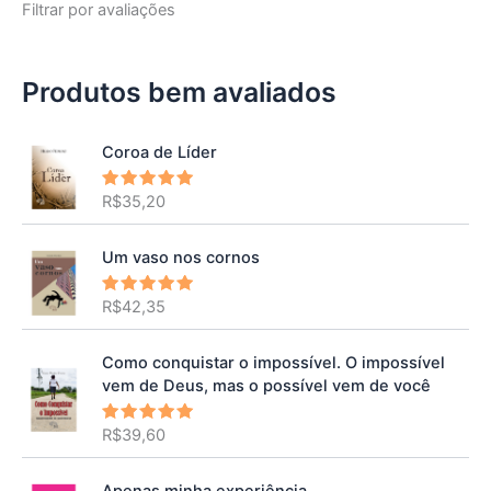
Filtrar por avaliações
Produtos bem avaliados
Coroa de Líder
R$
35,20
Avaliação
5.00
de 5
Um vaso nos cornos
R$
42,35
Avaliação
5.00
de 5
Como conquistar o impossível. O impossível
vem de Deus, mas o possível vem de você
R$
39,60
Avaliação
5.00
de 5
Apenas minha experiência