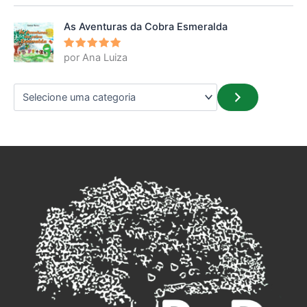
5
de 5
As Aventuras da Cobra Esmeralda
por Ana Luiza
Avaliação
5
de 5