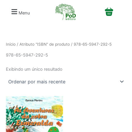
S
Ir
e
para
Menu
l
o
e
conteúdo
c
i
o
n
Início
/ Atributo "ISBN" de produto / 978-65-5947-292-5
e
978-65-5947-292-5
u
m
a
Exibindo um único resultado
c
a
t
e
g
o
r
i
a