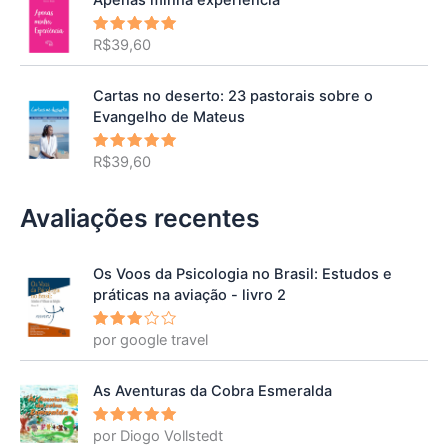
R$
39,60
Avaliação
5.00
de 5
Cartas no deserto: 23 pastorais sobre o
Evangelho de Mateus
R$
39,60
Avaliação
5.00
de 5
Avaliações recentes
Os Voos da Psicologia no Brasil: Estudos e
práticas na aviação - livro 2
por google travel
Avalia
ção
3
de 5
As Aventuras da Cobra Esmeralda
por Diogo Vollstedt
Avaliação