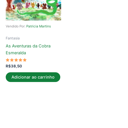
Vendido Por:
Patricia Martins
Fantasia
As Aventuras da Cobra
Esmeralda
Avaliação
R$
38,50
5.00
de 5
Adicionar ao carrinho