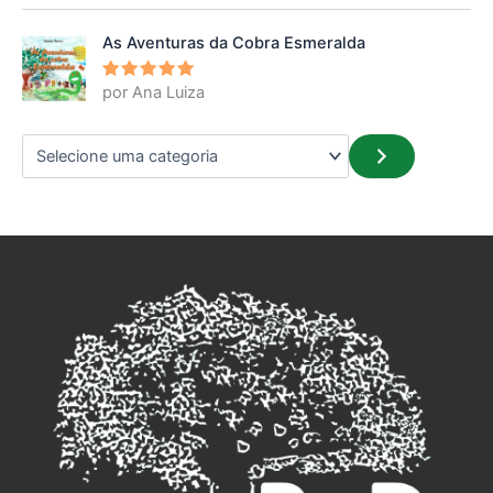
5
de 5
As Aventuras da Cobra Esmeralda
por Ana Luiza
Avaliação
5
de 5