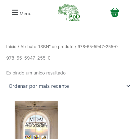
S
Ir
e
para
Menu
l
o
e
conteúdo
c
i
o
n
Início
/ Atributo "ISBN" de produto / 978-65-5947-255-0
e
978-65-5947-255-0
u
m
a
Exibindo um único resultado
c
a
t
e
g
o
r
i
a