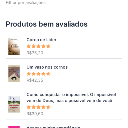
Filtrar por avaliações
Produtos bem avaliados
Coroa de Líder
R$
35,20
Avaliação
5.00
de 5
Um vaso nos cornos
R$
42,35
Avaliação
5.00
de 5
Como conquistar o impossível. O impossível
vem de Deus, mas o possível vem de você
R$
39,60
Avaliação
5.00
de 5