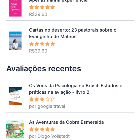
Apenas minha experiência
R$
39,60
Avaliação
5.00
de 5
Cartas no deserto: 23 pastorais sobre o
Evangelho de Mateus
R$
39,60
Avaliação
5.00
de 5
Avaliações recentes
Os Voos da Psicologia no Brasil: Estudos e
práticas na aviação - livro 2
por google travel
Avalia
ção
3
de 5
As Aventuras da Cobra Esmeralda
por Diogo Vollstedt
Avaliação