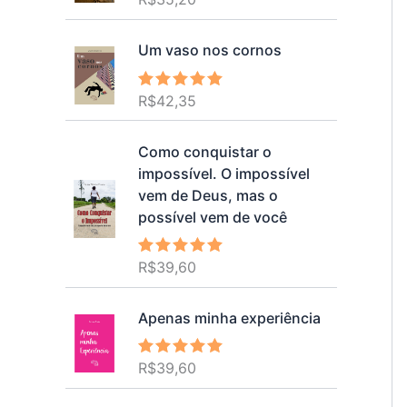
5.00
de 5
Um vaso nos cornos
R$
42,35
Avaliação
5.00
de 5
Como conquistar o
impossível. O impossível
vem de Deus, mas o
possível vem de você
R$
39,60
Avaliação
5.00
de 5
Apenas minha experiência
R$
39,60
Avaliação
5.00
de 5