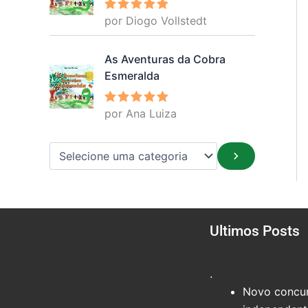
por Diogo Vollstedt
Avaliação
5
de 5
As Aventuras da Cobra
Esmeralda
por Ana Luiza
Avaliação
5
de 5
Ultimos Posts
.
Novo concur