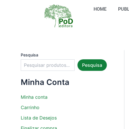
S
Ir
e
HOME
PUBL
para
l
o
e
conteúdo
c
i
o
n
e
u
Pesquisa
m
Pesquisa
a
c
a
Minha Conta
t
e
g
Minha conta
o
r
Carrinho
i
Lista de Desejos
a
Finalizar compra