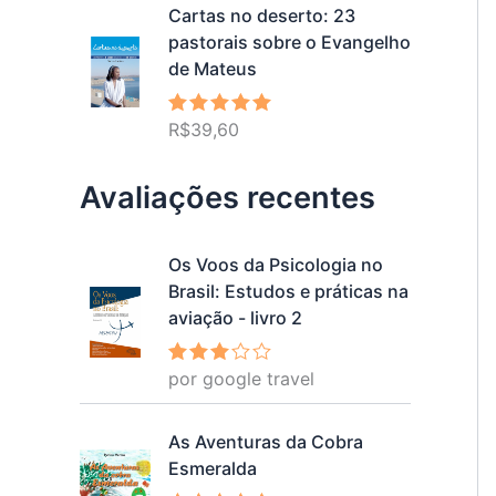
Cartas no deserto: 23
pastorais sobre o Evangelho
de Mateus
R$
39,60
Avaliação
5.00
de 5
Avaliações recentes
Os Voos da Psicologia no
Brasil: Estudos e práticas na
aviação - livro 2
por google travel
Avalia
ção
3
de 5
As Aventuras da Cobra
Esmeralda