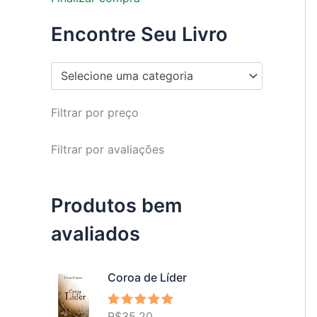
Encontre Seu Livro
Selecione uma categoria
Filtrar por preço
Filtrar por avaliações
Produtos bem
avaliados
Coroa de Líder
R$
35,20
Avaliação