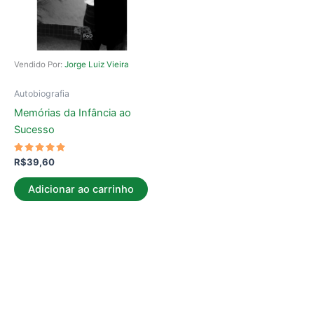
Vendido Por:
Jorge Luiz Vieira
Autobiografia
Memórias da Infância ao
Sucesso
Avaliação
R$
39,60
5.00
de 5
Adicionar ao carrinho