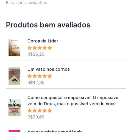
Filtrar por avaliações
Produtos bem avaliados
Coroa de Líder
R$
35,20
Avaliação
5.00
de 5
Um vaso nos cornos
R$
42,35
Avaliação
5.00
de 5
Como conquistar o impossível. O impossível
vem de Deus, mas o possível vem de você
R$
39,60
Avaliação
5.00
de 5
Apenas minha experiência