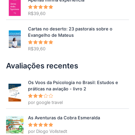
R$
39,60
Avaliação
5.00
de 5
Cartas no deserto: 23 pastorais sobre o
Evangelho de Mateus
R$
39,60
Avaliação
5.00
de 5
Avaliações recentes
Os Voos da Psicologia no Brasil: Estudos e
práticas na aviação - livro 2
por google travel
Avalia
ção
3
de 5
As Aventuras da Cobra Esmeralda
por Diogo Vollstedt
Avaliação