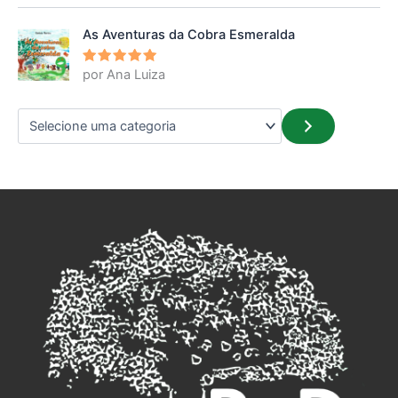
5
de 5
As Aventuras da Cobra Esmeralda
por Ana Luiza
Avaliação
5
de 5