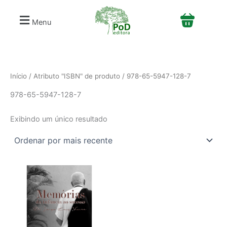
S
Ir
e
para
Menu
l
o
e
conteúdo
c
i
o
n
Início
/ Atributo "ISBN" de produto / 978-65-5947-128-7
e
978-65-5947-128-7
u
m
a
Exibindo um único resultado
c
a
t
e
g
o
r
i
a