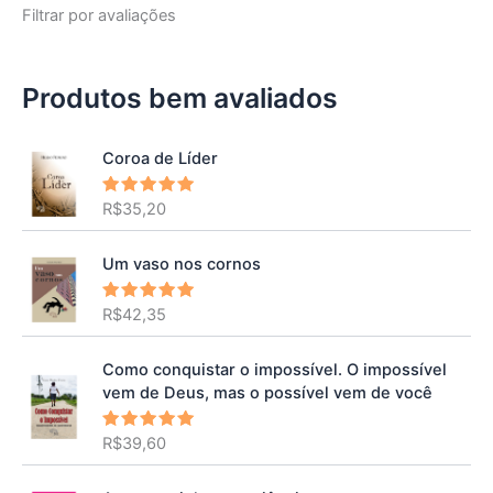
Filtrar por avaliações
Produtos bem avaliados
Coroa de Líder
R$
35,20
Avaliação
5.00
de 5
Um vaso nos cornos
R$
42,35
Avaliação
5.00
de 5
Como conquistar o impossível. O impossível
vem de Deus, mas o possível vem de você
R$
39,60
Avaliação
5.00
de 5