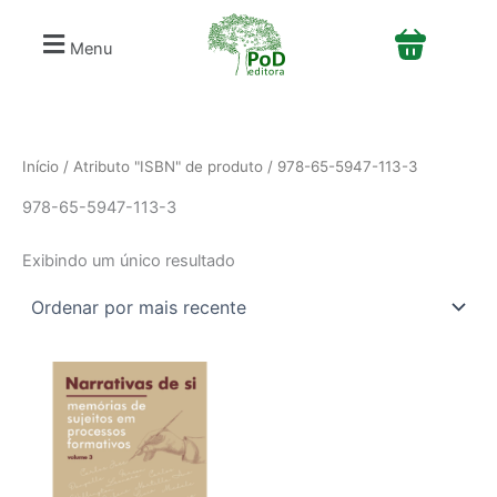
S
Ir
e
para
Menu
l
o
e
conteúdo
c
i
o
n
Início
/ Atributo "ISBN" de produto / 978-65-5947-113-3
e
978-65-5947-113-3
u
m
a
Exibindo um único resultado
c
a
t
e
g
o
r
i
a