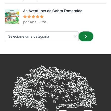
5
de 5
As Aventuras da Cobra Esmeralda
por Ana Luiza
Avaliação
5
de 5