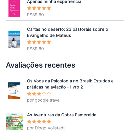
Apenas minha experiência
R$
39,60
Avaliação
5.00
de 5
Cartas no deserto: 23 pastorais sobre o
Evangelho de Mateus
R$
39,60
Avaliação
5.00
de 5
Avaliações recentes
Os Voos da Psicologia no Brasil: Estudos e
práticas na aviação - livro 2
por google travel
Avalia
ção
3
de 5
As Aventuras da Cobra Esmeralda
por Diogo Vollstedt
Avaliação