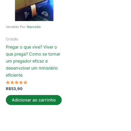
Vendido Por:
Narcelio
Cristão
Pregar o que vive? Viver o
que prega? Como se tornar
um pregador eficaz e
desenvolver um ministério
eficiente
Avaliação
R$
53,90
5.00
de 5
Adicionar ao carrinho