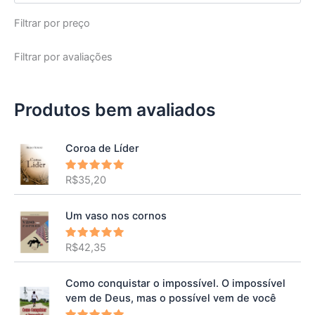
Filtrar por preço
Filtrar por avaliações
Produtos bem avaliados
Coroa de Líder
R$
35,20
Avaliação
5.00
de 5
Um vaso nos cornos
R$
42,35
Avaliação
5.00
de 5
Como conquistar o impossível. O impossível
vem de Deus, mas o possível vem de você