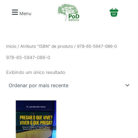
S
Ir
e
para
Menu
l
o
e
conteúdo
c
i
o
n
Início
/ Atributo "ISBN" de produto / 978-65-5947-086-0
e
978-65-5947-086-0
u
m
a
Exibindo um único resultado
c
a
t
e
g
o
r
i
a