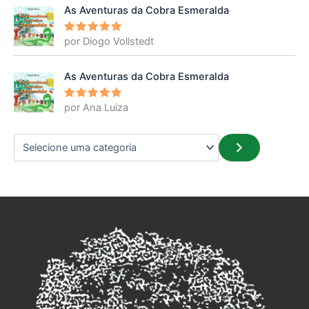
As Aventuras da Cobra Esmeralda
por Diogo Vollstedt
Avaliação
5
de 5
As Aventuras da Cobra Esmeralda
por Ana Luiza
Avaliação
5
de 5