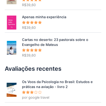
R$
39,60
Avaliação
5.00
de 5
Apenas minha experiência
R$
39,60
Avaliação
5.00
de 5
Cartas no deserto: 23 pastorais sobre o
Evangelho de Mateus
R$
39,60
Avaliação
5.00
de 5
Avaliações recentes
Os Voos da Psicologia no Brasil: Estudos e
práticas na aviação - livro 2
por google travel
Avalia
ção
3
de 5