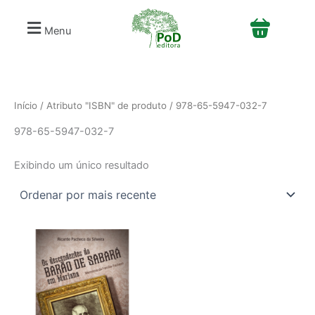
S
Ir
e
para
Menu
l
o
e
conteúdo
c
i
o
n
Início
/ Atributo "ISBN" de produto / 978-65-5947-032-7
e
978-65-5947-032-7
u
m
a
Exibindo um único resultado
c
a
t
e
g
o
r
i
a