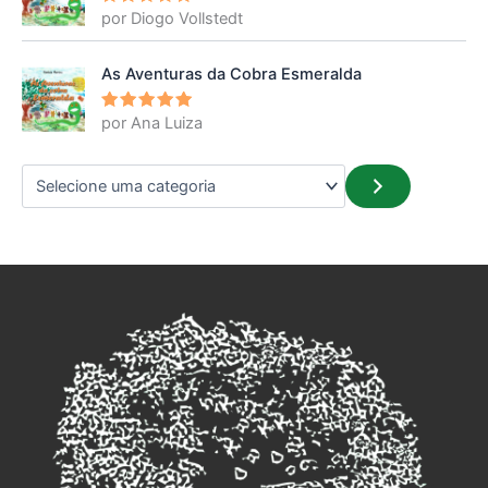
por Diogo Vollstedt
Avaliação
5
de 5
As Aventuras da Cobra Esmeralda
por Ana Luiza
Avaliação
5
de 5