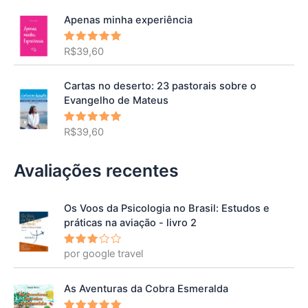
Apenas minha experiência
R$
39,60
Avaliação
5.00
de 5
Cartas no deserto: 23 pastorais sobre o
Evangelho de Mateus
R$
39,60
Avaliação
5.00
de 5
Avaliações recentes
Os Voos da Psicologia no Brasil: Estudos e
práticas na aviação - livro 2
por google travel
Avalia
ção
3
de 5
As Aventuras da Cobra Esmeralda