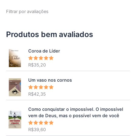
Filtrar por avaliações
Produtos bem avaliados
Coroa de Líder
R$
35,20
Avaliação
5.00
de 5
Um vaso nos cornos
R$
42,35
Avaliação
5.00
de 5
Como conquistar o impossível. O impossível
vem de Deus, mas o possível vem de você
R$
39,60
Avaliação
5.00
de 5