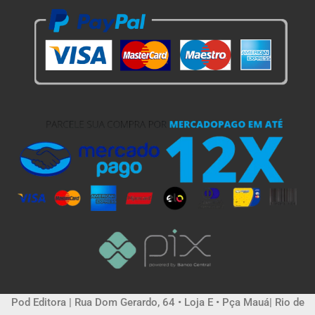
Pod Editora | Rua Dom Gerardo, 64 • Loja E • Pça Mauá| Rio de