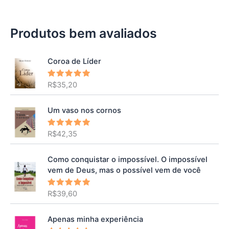
Produtos bem avaliados
Coroa de Líder
R$
35,20
Avaliação
5.00
de 5
Um vaso nos cornos
R$
42,35
Avaliação
5.00
de 5
Como conquistar o impossível. O impossível
vem de Deus, mas o possível vem de você
R$
39,60
Avaliação
5.00
de 5
Apenas minha experiência