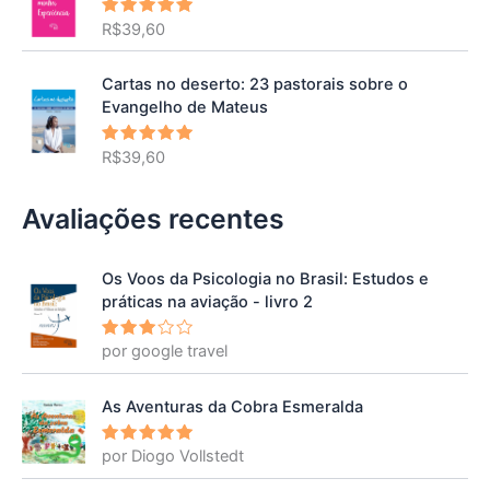
R$
39,60
Avaliação
5.00
de 5
Cartas no deserto: 23 pastorais sobre o
Evangelho de Mateus
R$
39,60
Avaliação
5.00
de 5
Avaliações recentes
Os Voos da Psicologia no Brasil: Estudos e
práticas na aviação - livro 2
por google travel
Avalia
ção
3
de 5
As Aventuras da Cobra Esmeralda
por Diogo Vollstedt
Avaliação
5
de 5