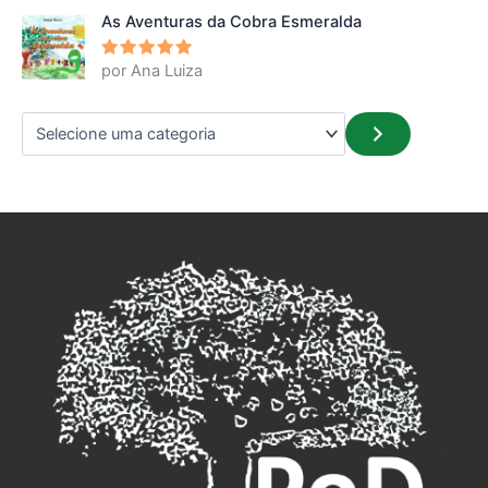
As Aventuras da Cobra Esmeralda
por Ana Luiza
Avaliação
5
de 5