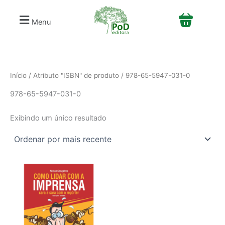
S
Ir
e
para
Menu
l
o
e
conteúdo
c
i
o
n
Início
/ Atributo "ISBN" de produto / 978-65-5947-031-0
e
978-65-5947-031-0
u
m
a
Exibindo um único resultado
c
a
t
e
g
o
r
i
a