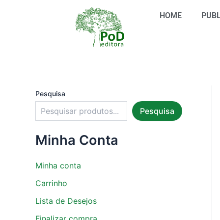
S
Ir
e
HOME
PUBL
para
l
o
e
conteúdo
c
i
o
n
e
u
Pesquisa
m
Pesquisa
a
c
a
Minha Conta
t
e
g
Minha conta
o
r
Carrinho
i
Lista de Desejos
a
Finalizar compra