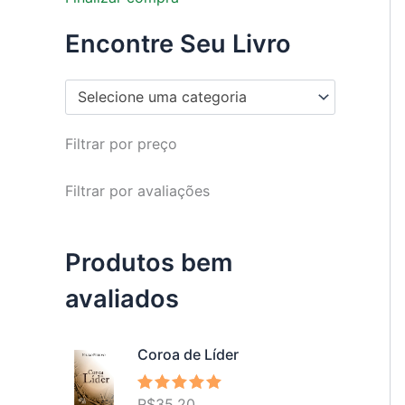
Encontre Seu Livro
Selecione uma categoria
Filtrar por preço
Filtrar por avaliações
Produtos bem
avaliados
Coroa de Líder
R$
35,20
Avaliação