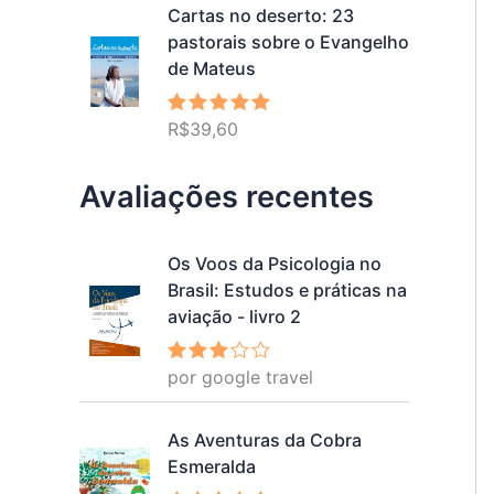
Cartas no deserto: 23
pastorais sobre o Evangelho
de Mateus
R$
39,60
Avaliação
5.00
de 5
Avaliações recentes
Os Voos da Psicologia no
Brasil: Estudos e práticas na
aviação - livro 2
por google travel
Avalia
ção
3
de 5
As Aventuras da Cobra
Esmeralda