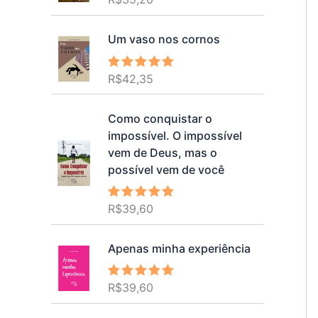
5.00
de 5
Um vaso nos cornos
R$
42,35
Avaliação
5.00
de 5
Como conquistar o
impossível. O impossível
vem de Deus, mas o
possível vem de você
R$
39,60
Avaliação
5.00
de 5
Apenas minha experiência
R$
39,60
Avaliação
5.00
de 5