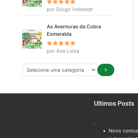
por Diogo Vollstedt
Avaliação
5
de 5
As Aventuras da Cobra
Esmeralda
por Ana Luiza
Avaliação
5
de 5
Ultimos Posts
.
Novo concur