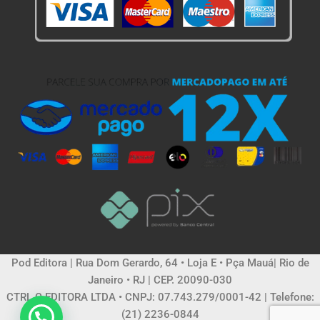
Pod Editora | Rua Dom Gerardo, 64 • Loja E • Pça Mauá| Rio de
Janeiro • RJ | CEP. 20090-030
CTRL C EDITORA LTDA • CNPJ: 07.743.279/0001-42 | Telefone:
(21) 2236-0844