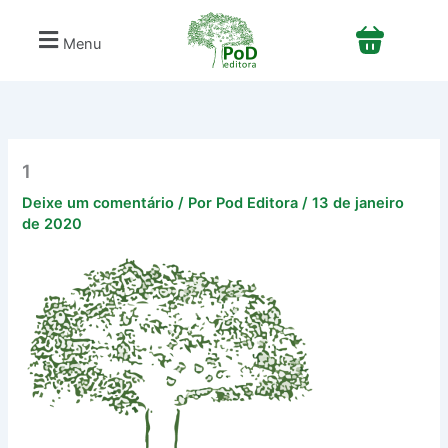
Ir
para
Menu
o
conteúdo
1
Deixe um comentário
/ Por
Pod Editora
/
13 de janeiro
de 2020