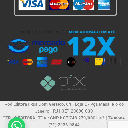
Pod Editora | Rua Dom Gerardo, 64 • Loja E • Pça Mauá| Rio de
Janeiro • RJ | CEP. 20090-030
CTRL C EDITORA LTDA • CNPJ: 07.743.279/0001-42 | Telefone:
(21) 2236-0844