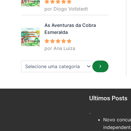
por Diogo Vollstedt
Avaliação
5
de 5
As Aventuras da Cobra
Esmeralda
por Ana Luiza
Avaliação
5
de 5
Ultimos Posts
.
Novo concur
independente