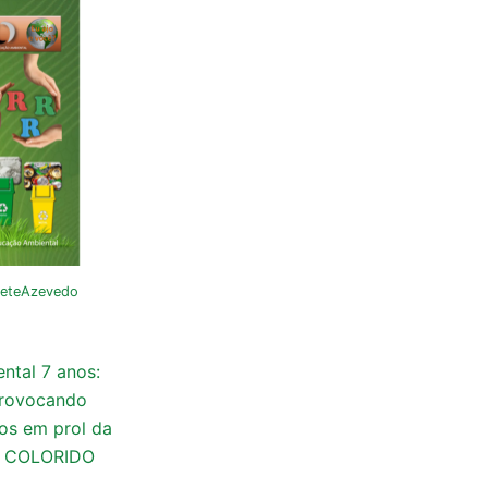
deteAzevedo
ntal 7 anos:
provocando
os em prol da
 – COLORIDO