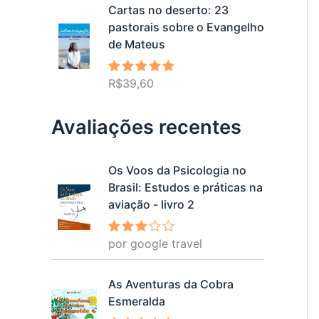
Cartas no deserto: 23
pastorais sobre o Evangelho
de Mateus
R$
39,60
Avaliação
5.00
de 5
Avaliações recentes
Os Voos da Psicologia no
Brasil: Estudos e práticas na
aviação - livro 2
por google travel
Avalia
ção
3
de 5
As Aventuras da Cobra
Esmeralda