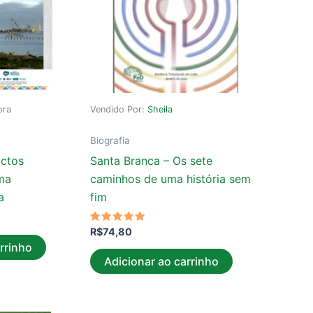
ora
Vendido Por:
Sheila
Biografia
actos
Santa Branca – Os sete
ma
caminhos de uma história sem
a
fim
Avaliação
R$
74,80
5.00
rrinho
de 5
Adicionar ao carrinho