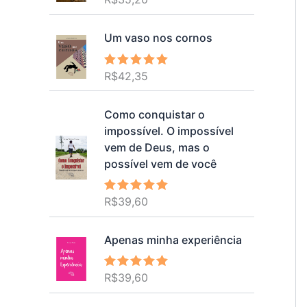
5.00
de 5
Um vaso nos cornos
R$
42,35
Avaliação
5.00
de 5
Como conquistar o
impossível. O impossível
vem de Deus, mas o
possível vem de você
R$
39,60
Avaliação
5.00
de 5
Apenas minha experiência
R$
39,60
Avaliação
5.00
de 5