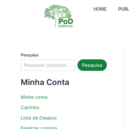
S
Ir
e
HOME
PUBL
para
l
o
e
conteúdo
c
i
o
n
e
u
Pesquisa
m
Pesquisa
a
c
a
Minha Conta
t
e
g
Minha conta
o
r
Carrinho
i
Lista de Desejos
a
Finalizar compra