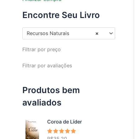
Encontre Seu Livro
Recursos Naturais
×
Filtrar por preço
Filtrar por avaliações
Produtos bem
avaliados
Coroa de Líder
R$
35,20
Avaliação