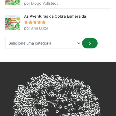
por Diogo Vollstedt
Avaliação
5
de 5
As Aventuras da Cobra Esmeralda
por Ana Luiza
Avaliação
5
de 5