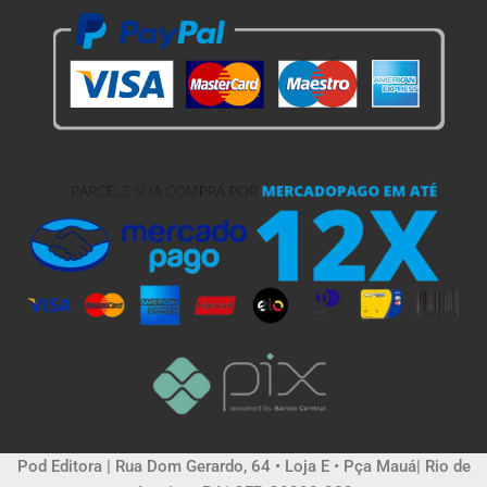
Pod Editora | Rua Dom Gerardo, 64 • Loja E • Pça Mauá| Rio de