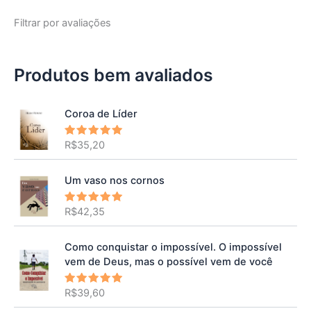
Filtrar por avaliações
Produtos bem avaliados
Coroa de Líder
R$
35,20
Avaliação
5.00
de 5
Um vaso nos cornos
R$
42,35
Avaliação
5.00
de 5
Como conquistar o impossível. O impossível
vem de Deus, mas o possível vem de você
R$
39,60
Avaliação
5.00
de 5