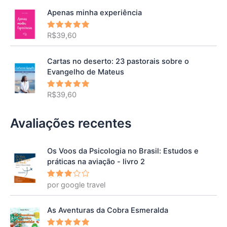
Apenas minha experiência
R$
39,60
Avaliação
5.00
de 5
Cartas no deserto: 23 pastorais sobre o
Evangelho de Mateus
R$
39,60
Avaliação
5.00
de 5
Avaliações recentes
Os Voos da Psicologia no Brasil: Estudos e
práticas na aviação - livro 2
por google travel
Avalia
ção
3
de 5
As Aventuras da Cobra Esmeralda