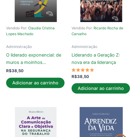
Vendido Por:
Claudia Cristina
Vendido Por:
Ricardo Rocha de
Lopes Machado
Carvalho
Administração
Administração
O liderado exponencial: de
Liderando a Geração Z:
muros a moinhos…
nova era da liderança
R$
38,50
Avaliação
R$
38,50
5.00
Adicionar ao carrinho
de 5
Adicionar ao carrinho