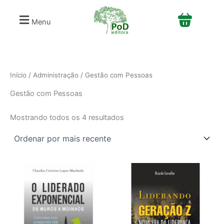
Classificado
S
Ir
por
e
mais
para
Menu
recente
l
o
e
conteúdo
c
i
o
n
Início
/
Administração
/ Gestão com Pessoas
e
Gestão com Pessoas
u
m
a
Mostrando todos os 4 resultados
c
a
t
e
g
o
r
i
a