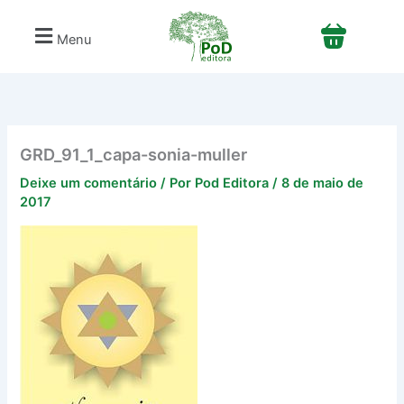
Ir
para
Menu
o
conteúdo
GRD_91_1_capa-sonia-muller
Deixe um comentário
/ Por
Pod Editora
/
8 de maio de
2017