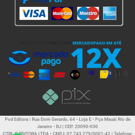
Pod Editora | Rua Dom Gerardo, 64 • Loja E • Pça Mauá| Rio de
Janeiro • RJ | CEP. 20090-030
CTRL C EDITORA LTDA • CNPJ: 07.743.279/0001-42 | Telefone: