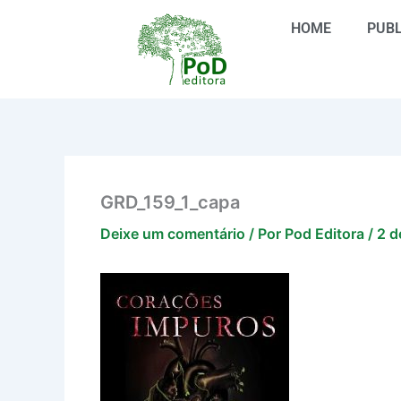
Ir
HOME
PUBL
para
o
conteúdo
GRD_159_1_capa
Deixe um comentário
/ Por
Pod Editora
/
2 d