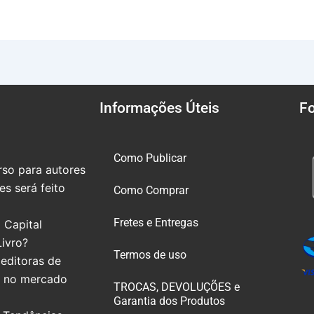
Informações Úteis
F
Como Publicar
so para autores
s será feito
Como Comprar
Fretes e Entregas
 Capital
Livro?
Termos de uso
editoras de
e no mercado
TROCAS, DEVOLUÇÕES e
Garantia dos Produtos