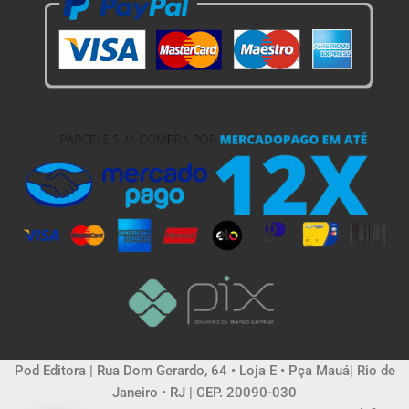
Pod Editora | Rua Dom Gerardo, 64 • Loja E • Pça Mauá| Rio de
Janeiro • RJ | CEP. 20090-030