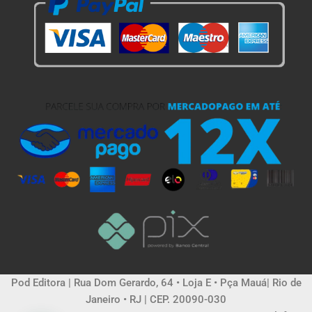
Pod Editora | Rua Dom Gerardo, 64 • Loja E • Pça Mauá| Rio de
Janeiro • RJ | CEP. 20090-030