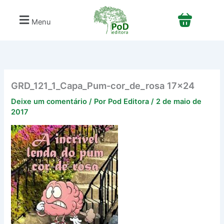
Ir
para
Menu
o
conteúdo
GRD_121_1_Capa_Pum-cor_de_rosa 17×24
Deixe um comentário
/ Por
Pod Editora
/
2 de maio de
2017