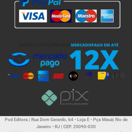
Pod Editora | Rua Dom Gerardo, 64 • Loja E • Pça Mauá| Rio de
Janeiro • RJ | CEP. 20090-030