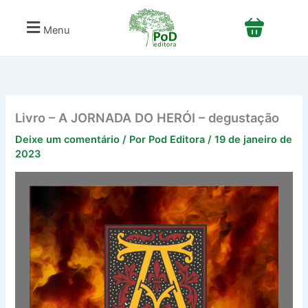
Ir
para
Menu
o
conteúdo
Livro – A JORNADA DO HERÓI – degustação
Deixe um comentário
/ Por
Pod Editora
/
19 de janeiro de
2023