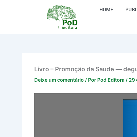
Ir
HOME
PUBL
para
o
conteúdo
Livro – Promoção da Saude — deg
Deixe um comentário
/ Por
Pod Editora
/
29 