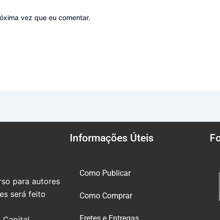
óxima vez que eu comentar.
Informações Úteis
F
Como Publicar
so para autores
s será feito
Como Comprar
Fretes e Entregas
 Capital