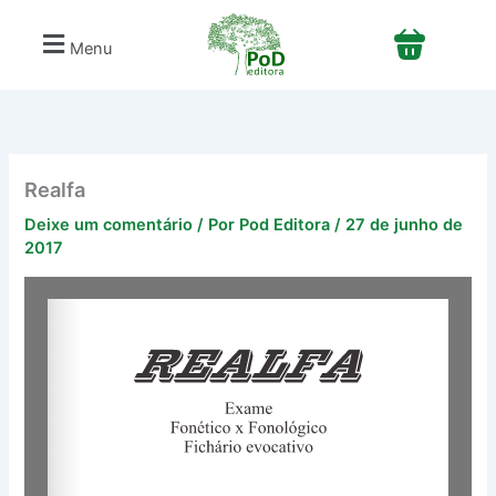
Ir
para
Menu
o
conteúdo
Realfa
Deixe um comentário
/ Por
Pod Editora
/
27 de junho de
2017