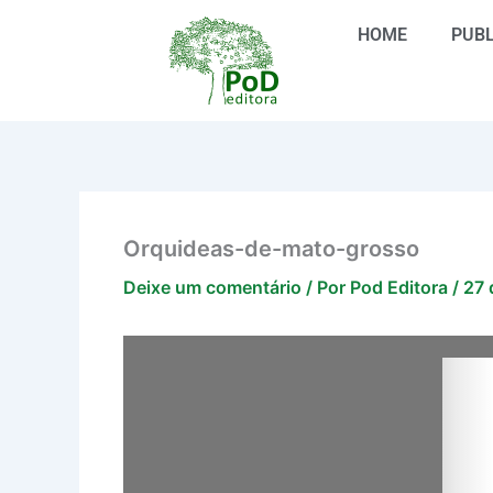
Ir
HOME
PUBL
para
o
conteúdo
Orquideas-de-mato-grosso
Deixe um comentário
/ Por
Pod Editora
/
27 