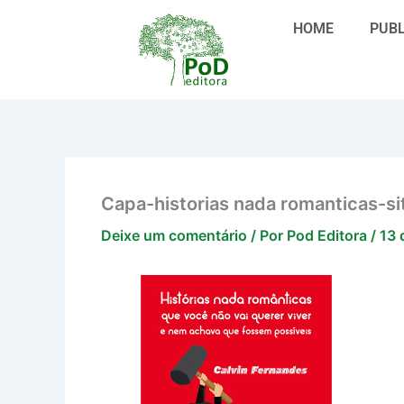
Ir
HOME
PUBL
para
o
conteúdo
Capa-historias nada romanticas-si
Deixe um comentário
/ Por
Pod Editora
/
13 