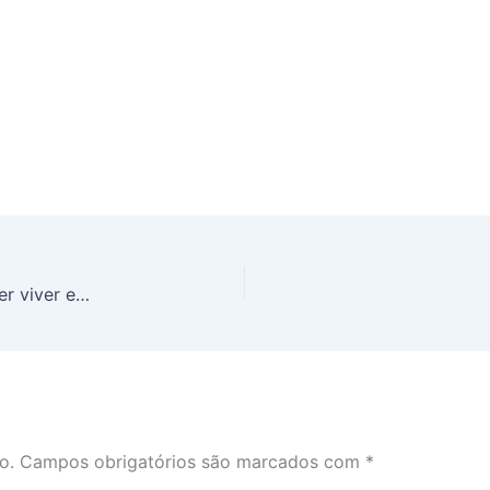
Histórias nada românticas que você não vai querer viver e nem achava que fossem possíveis
o.
Campos obrigatórios são marcados com
*