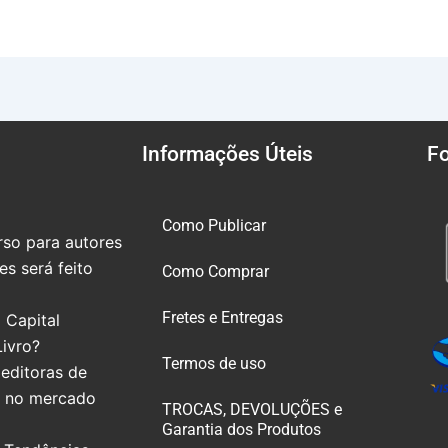
Informações Úteis
F
Como Publicar
so para autores
s será feito
Como Comprar
Fretes e Entregas
 Capital
Livro?
Termos de uso
editoras de
e no mercado
TROCAS, DEVOLUÇÕES e
Garantia dos Produtos