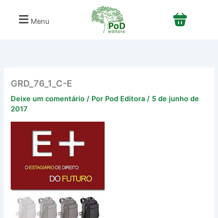
Ir
para
Menu
o
conteúdo
GRD_76_1_C-E
Deixe um comentário
/ Por
Pod Editora
/
5 de junho de
2017