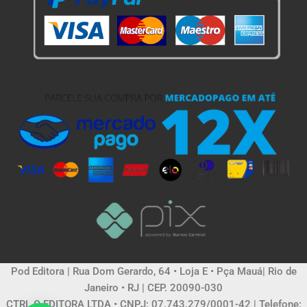
Pod Editora | Rua Dom Gerardo, 64 • Loja E • Pça Mauá| Rio de
Janeiro • RJ | CEP. 20090-030
CTRL C EDITORA LTDA • CNPJ: 07.743.279/0001-42 | Telefone: