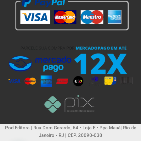
Pod Editora | Rua Dom Gerardo, 64 • Loja E • Pça Mauá| Rio de
Janeiro • RJ | CEP. 20090-030