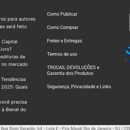
Como Publicar
so para autores
s será feito
Como Comprar
Fretes e Entregas
 Capital
Livro?
Termos de uso
editoras de
e no mercado
TROCAS, DEVOLUÇÕES e
Garantia dos Produtos
 Tendências
e 2025: Quais
Segurança, Privacidade e Links
você precisa
r à Bienal do
| Rua Dom Gerardo, 64 • Loja E • Pça Mauá| Rio de Janeiro • RJ | C