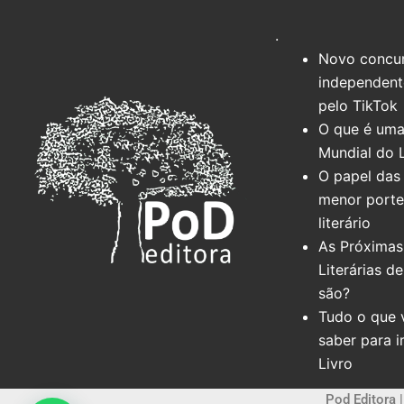
.
Novo concur
independente
pelo TikTok
O que é uma
Mundial do 
O papel das 
menor port
literário
As Próximas
Literárias d
são?
Tudo o que 
saber para i
Livro
Pod Editora 